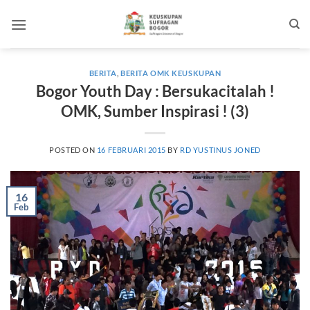
Skip
to
content
BERITA
,
BERITA OMK KEUSKUPAN
Bogor Youth Day : Bersukacitalah !
OMK, Sumber Inspirasi ! (3)
POSTED ON
16 FEBRUARI 2015
BY
RD YUSTINUS JONED
16
Feb