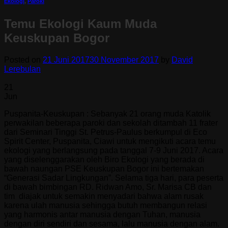
Ekologi
,
Paroki
Temu Ekologi Kaum Muda
Keuskupan Bogor
Posted on
21 Juni 2017
30 November 2017
by
David
Lerebulan
21
Jun
Puspanita-Keuskupan : Sebanyak 21 orang muda Katolik
perwakilan beberapa paroki dan sekolah ditambah 11 frater
dari Seminari Tinggi St. Petrus-Paulus berkumpul di Eco
Spirit Center, Puspanita, Ciawi untuk mengikuti acara temu
ekologi yang berlangsung pada tanggal 7-9 Juni 2017. Acara
yang diselenggarakan oleh Biro Ekologi yang berada di
bawah naungan PSE Keuskupan Bogor ini bertemakan
“Generasi Sadar Lingkungan”. Selama tiga hari, para peserta
di bawah bimbingan RD. Ridwan Amo, Sr. Marisa CB dan
tim diajak untuk semakin menyadari bahwa alam rusak
karena ulah manusia sehingga butuh membangun relasi
yang harmonis antar manusia dengan Tuhan, manusia
dengan diri sendiri dan sesama, lalu manusia dengan alam.