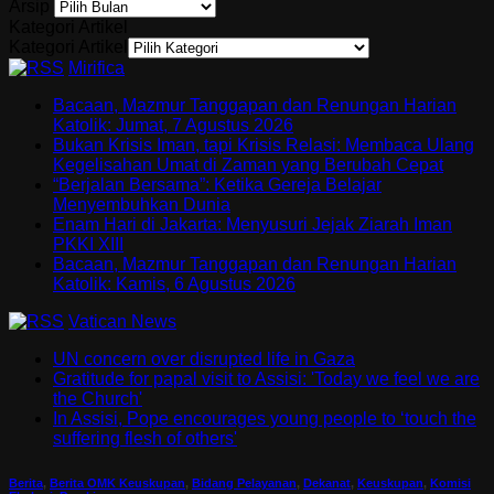
Arsip
Kategori Artikel
Kategori Artikel
Mirifica
Bacaan, Mazmur Tanggapan dan Renungan Harian
Katolik: Jumat, 7 Agustus 2026
Bukan Krisis Iman, tapi Krisis Relasi: Membaca Ulang
Kegelisahan Umat di Zaman yang Berubah Cepat
“Berjalan Bersama”: Ketika Gereja Belajar
Menyembuhkan Dunia
Enam Hari di Jakarta: Menyusuri Jejak Ziarah Iman
PKKI XIII
Bacaan, Mazmur Tanggapan dan Renungan Harian
Katolik: Kamis, 6 Agustus 2026
Vatican News
UN concern over disrupted life in Gaza
Gratitude for papal visit to Assisi: 'Today we feel we are
the Church'
In Assisi, Pope encourages young people to ‘touch the
suffering flesh of others'
Berita
,
Berita OMK Keuskupan
,
Bidang Pelayanan
,
Dekanat
,
Keuskupan
,
Komisi