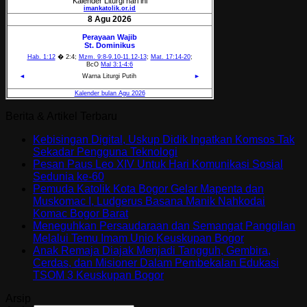
Berita & Artikel Terbaru
Kebisingan Digital, Uskup Didik Ingatkan Komsos Tak
Sekadar Pengguna Teknologi
Pesan Paus Leo XIV Untuk Hari Komunikasi Sosial
Sedunia ke-60
Pemuda Katolik Kota Bogor Gelar Mapenta dan
Muskomac I, Ludgerus Basana Manik Nahkodai
Komac Bogor Barat
Meneguhkan Persaudaraan dan Semangat Panggilan
Melalui Temu Imam Unio Keuskupan Bogor
Anak Remaja Diajak Menjadi Tangguh, Gembira,
Cerdas, dan Misioner Dalam Pembekalan Edukasi
TSOM 3 Keuskupan Bogor
Arsip