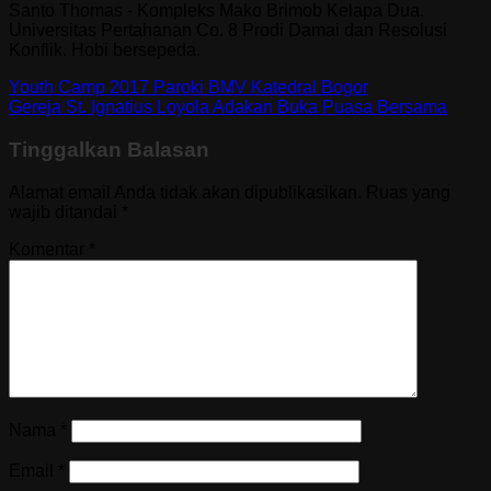
Santo Thomas - Kompleks Mako Brimob Kelapa Dua.
Universitas Pertahanan Co. 8 Prodi Damai dan Resolusi
Konflik. Hobi bersepeda.
Youth Camp 2017 Paroki BMV Katedral Bogor
Gereja St. Ignatius Loyola Adakan Buka Puasa Bersama
Tinggalkan Balasan
Alamat email Anda tidak akan dipublikasikan.
Ruas yang
wajib ditandai
*
Komentar
*
Nama
*
Email
*