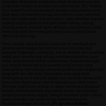
kemudian dilanjutkan perutusan untuk melakukan niat-niat
yang telah mereka buat pada hari sebelumnya. RD. Ridwan
Amo dalam homilinya berpesan kepada para peserta untuk
tidak takut memberikan tenaga dan pikiran untuk mencintai
alam dan lingkungan. Alat-alat kebun yang diberikan kepada
masing-masing peserta menjadi simbol bahwa masing-
masing peserta menjadi agen ekologis yang bertugas untuk
mencintai alam dan mengajak orang-orang sekitar untuk
mencintai alam juga.
Temu ekologi yang diadakan pada kali ini membuat para
peserta bersemangat dan berniat untuk mencintai dan
merawat lingkungan sekitarnya. Hal itu terbukti dari cerahnya
wajah para peserta saat pulang membawa tanaman nusa
indah yang ditanam sehari sebelumnya. Suasana bahagia
pun tampak dalam diri para peserta yang berniat untuk
mewujudkan niat-niat dan rencananya demi alam lingkungan
yang lebih asri dan baik. Kerusakan alam yang telah
berlangsung lama menjadi alasan para peserta bahwa alam
harus lebih diperhatikan dan dirawat dengan lebih intens.
Semoga acara temu ekologi ini dapat membawa pengaruh
kepada sekolah-sekolah atau paroki-paroki, lalu keluarga
tempat para peserta tinggal. Dengan demikian
green school,
green parishes,
dan
green family
dapat terwujud di
Keuskupan Bogor tercinta ini.
(Fr. Ignatius Bahtiar)