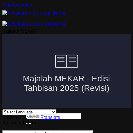
Skip to content
Majalah MEKAR
Beranda
Uskup Bogor
Logo dan Motto Mgr. Paskalis Bruno Syukur
Visi dan Misi
Kuria
Paroki-Paroki
Komisi-Komisi
APP 2026
Powered by
Translate
Kalender Liturgi