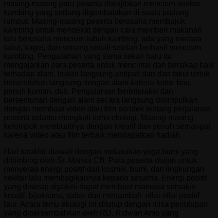
masing-masing para peserta diwajibkan mencium seekor
kambing yang sedang digembalakan di suatu padang
rumput. Masing-masing peserta berusaha membujuk
kambing untuk mendekat dengan cara memberi makanan
lalu berusaha mencium tubuh kambing, ada yang merasa
takut, kaget, dan senang sekali setelah berhasil mencium
kambing. Pengalaman yang sama sekali baru itu
mengajarkan para peserta untuk mencintai dan bersikap baik
terhadap alam, bukan langsung antipati dan dan takut untuk
bersentuhan langsung dengan alam karena kotor, bau,
penuh kuman, dsb. Pengalaman berinteraksi dan
bersentuhan dengan alam secara langsung disimpulkan
dengan membuat video atau film pendek tentang perjalanan
peserta selama mengkuti temu ekologi. Masing-masing
kelompok membuatnya dengan kreatif dan penuh semangat
karena video atau film terbaik mendapatkan hadiah.
Hari terakhir diawali dengan melakukan yoga bumi yang
dibimbing oleh Sr. Marisa CB. Para peserta diajari untuk
menyerap energi positif dari kosmik, bumi, dan lingkungan
sekitar lalu membagikannya kepada sesama. Energi positif
yang diserap diyakini dapat membuat manusia semakin
kreatif, bijaksana, sabar dan menambah nilai-nilai positif
lain. Acara temu ekologi ini ditutup dengan misa penutupan
yang dipersembahkan oleh RD. Ridwan Amo yang