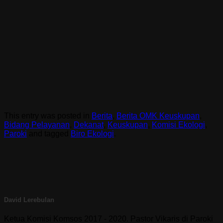
This entry was posted in
Berita
,
Berita OMK Keuskupan
,
Bidang Pelayanan
,
Dekanat
,
Keuskupan
,
Komisi Ekologi
,
Paroki
and tagged
Biro Ekologi
.
David Lerebulan
Ketua Komisi Komsos 2017 - 2020. Pastor Vikaris di Paroki