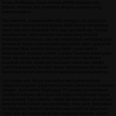
Acara ini dikemas dalam bentuk refleksi bersama dan
pribadi, seminar, dan workshop dengan suasana yang
menyenangkan.
Hari pertama, diawali perkenalan dengan cara yang unik
membuat masing-masing peserta tidak hanya mengetahui
nama dan asal melainkan tahu juga apa buah dan hewan
kesukaannya serta tanaman apa saja yang hidup di
lingkungan rumahnya. Lalu sesi selanjutnya membawa para
peserta ke dalam suasana ekologis bahwa alam yang telah
diberikan Allah kepada manusia telah rusak karena
keserakahan manusia sendiri. Campur baurnya antara para
frater dan anak-anak muda yang hadir turut membawa
keunikan sendiri dalam pembahasan materi dan refleksi,
yakni para peserta semakin dapat memperkaya diri sendiri
dan teman-teman lain lewat pengalaman-pengalamannya.
Lalu ketiga sesi dalam hari kedua merupakan sebuah
rangkaian kegiatan yang membuat para peserta bersentuhan
dengan alam sekitar lingkungan Puspanita lalu membuat
membuat rencana aksi nyata ekologis untuk tempat tinggal
para peserta. Para peserta dibagi per kelompok lalu belajar
tentang media tanam dan pembibitan, ilmu yang didapatkan
itu diterapkan dengan menanam nusa indah ke dalam pot.
Yang unik dan sama sekali baru bagi para peserta adalah