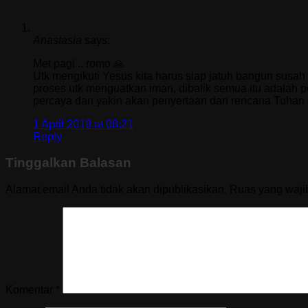
Anastasia
says:
Met pagi .. romo 🙏
Utk mengikuti Yesus kita harus siap jatuh bangun susah 
proses utk menguatkan iman, dibalik semua itu adalah 
percaya dan yakin akan penyertaan dan rencana Tuhan d
1 April 2019 at 08:21
Reply
Tinggalkan Balasan
Alamat email Anda tidak akan dipublikasikan.
Ruas yang waji
Komentar
*