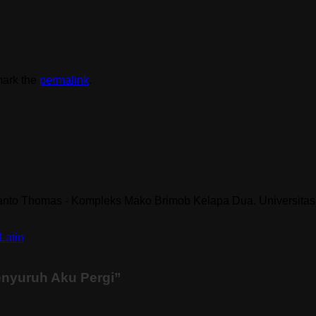
mark the
permalink
.
Santo Thomas - Kompleks Mako Brimob Kelapa Dua. Universitas 
Latin
i
enyuruh Aku Pergi
”