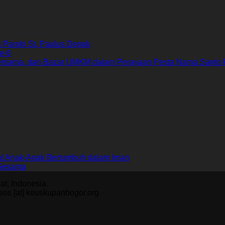
Paroki St. Paulus Depok
e-6
ersama, dan Bazar UMKM dalam Perayaan Pesta Nama Santo 
al Anak-Anak Bertumbuh dalam Iman
 Sesama
t, Indonesia.
omsos [at] keuskupanbogor.org