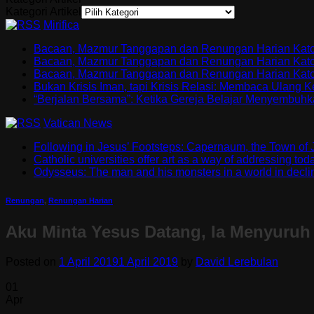
Kategori Artikel
Mirifica
Bacaan, Mazmur Tanggapan dan Renungan Harian Katol
Bacaan, Mazmur Tanggapan dan Renungan Harian Katoli
Bacaan, Mazmur Tanggapan dan Renungan Harian Katoli
Bukan Krisis Iman, tapi Krisis Relasi: Membaca Ulang
“Berjalan Bersama”: Ketika Gereja Belajar Menyembuh
Vatican News
Following in Jesus’ Footsteps: Capernaum, the Town of 
Catholic universities offer art as a way of addressing to
Odysseus: The man and his monsters in a world in decli
Renungan
,
Renungan Harian
Aku Minta Yesus Datang, Ia Menyuruh
Posted on
1 April 2019
1 April 2019
by
David Lerebulan
01
Apr