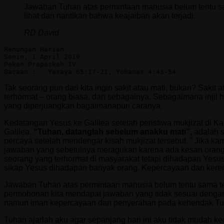
Jawaban Tuhan atas permintaan manusia belum tentu s
lihat dan nantikan bahwa keajaiban akan terjadi.
RD David
Renungan Harian
Senin, 1 April 2019
Pekan Prapaskah IV
Bacaan :   Yesaya 65:17-21, Yohanes 4:43-54
Tak seorang pun dari kita ingin sakit atau mati, bukan? Sakit a
terhormat – orang biasa, dan sebagainya. Sebagaimana injil 
yang diperjuangkan bagaimanapun caranya.
Kedatangan Yesus ke Galilea setelah peristiwa mukjizat di 
Galilea.
“Tuhan, datanglah sebelum anakku mati”,
adalah 
percaya setelah mendengar kisah mukjizat tersebut. ” Jika ka
jawaban yang sebetulnya meragukan karena ada kesan orang in
seorang yang terhormat di masyarakat tetapi dihadapan Yesu
sikap Yesus dihadapan banyak orang. Kepercayaan dan kere
Jawaban Tuhan atas permintaan manusia belum tentu sama t
permohonan kita mendapat jawaban yang tidak sesuai dengan 
namun iman kepercayaan dan penyerahan pada kehendak Tuha
Tuhan ajarlah aku agar sepanjang hari ini aku tidak mudah