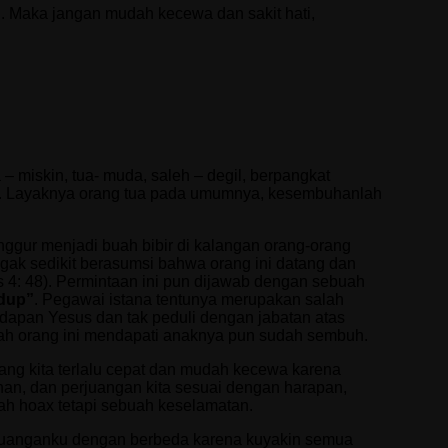
 Maka jangan mudah kecewa dan sakit hati,
a – miskin, tua- muda, saleh – degil, berpangkat
mati. Layaknya orang tua pada umumnya, kesembuhanlah
nggur menjadi buah bibir di kalangan orang-orang
gak sedikit berasumsi bahwa orang ini datang dan
us 4: 48). Permintaan ini pun dijawab dengan sebuah
idup”
. Pegawai istana tentunya merupakan salah
dapan Yesus dan tak peduli dengan jabatan atas
ah orang ini mendapati anaknya pun sudah sembuh.
ng kita terlalu cepat dan mudah kecewa karena
nan, dan perjuangan kita sesuai dengan harapan,
h hoax tetapi sebuah keselamatan.
rjuanganku dengan berbeda karena kuyakin semua