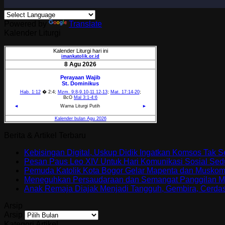
Powered by
Translate
Kalender Liturgi
Berita & Artikel Terbaru
Kebisingan Digital, Uskup Didik Ingatkan Komsos Tak 
Pesan Paus Leo XIV Untuk Hari Komunikasi Sosial Sed
Pemuda Katolik Kota Bogor Gelar Mapenta dan Muskom
Meneguhkan Persaudaraan dan Semangat Panggilan M
Anak Remaja Diajak Menjadi Tangguh, Gembira, Cerd
Arsip
Arsip
Kategori Artikel