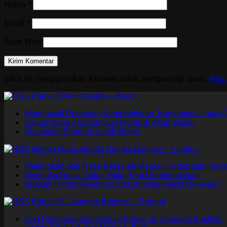
Nama
*
Email
*
Situs Web
Situs ini menggunakan Akismet untuk mengurangi spam.
Pela
Paroki BMV Katedral – Bogor
Mengawali Perayaan Kemerdekaan, Komunitas Lintas A
Salam Maria dan Senyum Manis di Akhir Waktu
Secangkir Energen untuk Romo
Gereja Maria Bunda Segala Bangsa – Cibubur
Melangkah dari Rasa Bersalah Menuju Pertobatan Sejat
Mengaku Dosa: Takut, Malu, Tapi Membebaskan
Apakah Hidup Membiara atau Imamat Masih Relevan?
Paroki St. Joannes Baptista – Parung
Doa Pembangunan Gereja Paroki St. Joannes Baptista