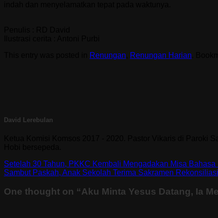
indah dan menyelamatkan tepat pada waktunya.
Penulis : RD David
Ilustrasi cerita : Antoni Purbi
This entry was posted in
Renungan
,
Renungan Harian
. Book
David Lerebulan
Ketua Komisi Komsos 2017 - 2020. Pastor Vikaris di Paroki 
Hobi bersepeda.
Setelah 30 Tahun, PKKC Kembali Mengadakan Misa Bahasa 
Sambut Paskah, Anak Sekolah Terima Sakramen Rekonsilias
One thought on “
Aku Minta Yesus Datang, Ia M