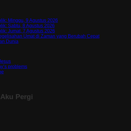
ik: Minggu, 9 Agustus 2026
k: Sabtu, 8 Agustus 2026
k: Jumat, 7 Agustus 2026
 Kegelisahan Umat di Zaman yang Berubah Cepat
kan Dunia
Jesus
day’s problems
ne
 Aku Pergi