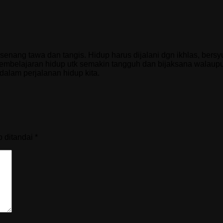
senang tawa dan tangis. Hidup harus dijalani dgn ikhlas, bers
pembelajaran hidup utk semakin tangguh dan bijaksana walaupu
alam perjalanan hidup kita.
b ditandai
*