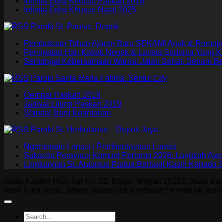
Infinita Edisi Khusus Paskah 2026
Infinita Edisi Khusus Natal 2025
Paroki St. Paulus, Depok
Pembukaan Tahun Ajaran Baru SEKAMI Anak & Remaja 
Peringatan Hari Kakek Nenek & Lansia Sedunia Yang K
Semangat Kebersamaan Warnai Jalan Sehat, Senam B
Paroki Santa Maria Fatima, Sentul City
Gempar Paskah 2019
Jadwal Liturgi Paskah 2019
Standar Baru Keamanan
Paroki St. Herkulanus – Depok Jaya
Ngomongin Lansia | Pemberdayaan Lansia
Sukacita Perayaan Komuni Pertama 2026: Langkah Aw
Lingkungan St. Antonius Padua Berbagi Kasih Kepada
Jalan Kapten Muslihat No. 22, Bogor Tengah 16122, Jawa Bara
Ingin kirim berita, artikel, materi untuk website? e-mail ke: k