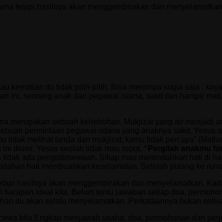
ama tetapi hasilnya akan menggembirakan dan menyelamatkan.
tau kematian itu tidak pilih-pilih. Bisa menimpa siapa saja : kay
hari ini, seorang anak dari pegawai istana, sakit dan hampir 
Kana merupakan sebuah kehebohan. Mukjizat yang air menjadi a
sebuah permintaan pegawai istana yang anaknya sakit. Yesus a
mu tidak melihat tanda dan mukjizat, kamu tidak percaya” (Mati
i diusir. Yesus seolah tidak mau repot,
“Pergilah anakmu h
s tidak ada pengistimewaan. Sikap mau merendahkan hati di ha
ndahan hati membuahkan keselamatan. Setelah pulang ke rum
etapi hasilnya akan menggembirakan dan menyelamatkan. Kada
harapan ideal kita. Belum tentu jawaban setiap doa, permoho
n itu akan selalu menyelamatkan. Perkataannya bukan sebua
 kecewa bila Engkau menjawab usaha, doa, permohonan dan pe