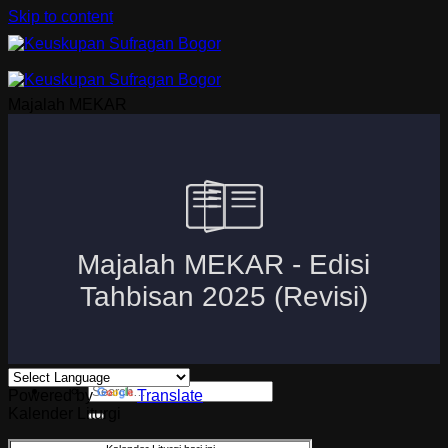
Skip to content
Majalah MEKAR
Beranda
Uskup Bogor
Logo dan Motto Mgr. Paskalis Bruno Syukur
Visi dan Misi
Kuria
Paroki-Paroki
Komisi-Komisi
APP 2026
Powered by
Translate
Kalender Liturgi