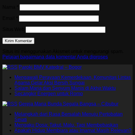
Nama
*
Email
*
Situs Web
Situs ini menggunakan Akismet untuk mengurangi spam.
Pelajari bagaimana data komentar Anda diproses
Paroki BMV Katedral – Bogor
Mengawali Perayaan Kemerdekaan, Komunitas Lintas
Agama Gelar Aksi Bersih Sungai
Salam Maria dan Senyum Manis di Akhir Waktu
Secangkir Energen untuk Romo
Gereja Maria Bunda Segala Bangsa – Cibubur
Melangkah dari Rasa Bersalah Menuju Pertobatan
Sejati
Mengaku Dosa: Takut, Malu, Tapi Membebaskan
Apakah Hidup Membiara atau Imamat Masih Relevan?