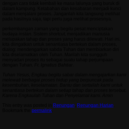
dengan cara tidak kembali ke masa lalunya yang buruk di
dalam kampung. Ketabahan dan kesabaran menjadi kunci
dalam menjalani proses. Janganlah kita langsung melihat
pada hasilnya saja, tapi perlu juga melihat prosesnya.
perkembangan zaman yang begitu pesat menciptakan
budaya
instan
. Sistem
shortcut,
menjadikan manusia
melupakan tahap dan proses yang harus dilewati. Hari ini,
kita diingatkan untuk senantiasa bertekun dalam proses,
dialog: mendengarkan sabda Tuhan dan membiarkan diri
kita diselamatkan oleh Tuhan. Marilah kita sungguh
menyadari proses itu sebagai suatu tahap perjumpaan
dengan Tuhan.
Fr. Ignatius Bahtiar
.
Tuhan Yesus, Engkau begitu sabar dalam mengajarkan kami
melewati berbagai proses hidup yang berpuncak pada
kesembuhan, keselamatan. Bantu dan sertailah kami untuk
senantiasa bertekun dalam setiap tahap dan proses tersebut.
Karena Engkaulah Tuhan dan Penyelamat kami. Amin
This entry was posted in
Renungan
,
Renungan Harian
.
Bookmark the
permalink
.