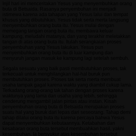
Injil hari ini menceritakan Yesus yang menyembuhkan orang
buta di Betsaida. Rasanya penyembuhan ini menjadi
istimewa karena ada tahapan yang Yesus lalui dan tempat
khusus yang dibutuhkan. Yesus tidak serta merta langsung
menyembuhkan orang buta itu. Yesus mulai dengan
memegang tangan orang buta itu, membawa keluar
kampung, meludahi matanya, dan yang terakhir meletakkan
tangan di atas orang buta itu. Itulah serangkaian proses
penyembuhan yang Yesus lakukan. Yesus pun
menyembuhkan orang buta itu di luar kampung dan
menyuruh jangan masuk ke kampung lagi setelah sembuh.
Segala sesuatu yang baik pasti membutuhkan proses, tak
terkecuali untuk menghilangkan hal-hal buruk pun
membutuhkan proses. Proses tak serta merta membuat
usaha tampak gagal karena waktu yang diambil cukup lama.
Terkadang orang-orang tak tahan dengan proses karena
waktunya yang lama dan usaha yang lebih, sehingga
cenderung mengambil jalan pintas atau instan. Kisah
penyembuhan orang buta di Betsaida merupakan proses
suatu hal yang buruk dari lepas dari seseorang. Tahap demi
tahap dilalui orang buta itu karena percaya bahwa Yesus
dapat menyembuhkan kebutaannya. Ketabahan dan
kesabaran orang buta tersebut membuahkan hasil, yakni
kesembuhan. Ia bersyukur atas kesembuhan tersebut