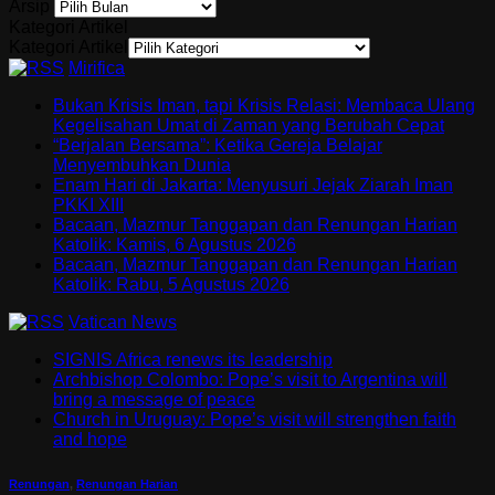
Arsip
Kategori Artikel
Kategori Artikel
Mirifica
Bukan Krisis Iman, tapi Krisis Relasi: Membaca Ulang
Kegelisahan Umat di Zaman yang Berubah Cepat
“Berjalan Bersama”: Ketika Gereja Belajar
Menyembuhkan Dunia
Enam Hari di Jakarta: Menyusuri Jejak Ziarah Iman
PKKI XIII
Bacaan, Mazmur Tanggapan dan Renungan Harian
Katolik: Kamis, 6 Agustus 2026
Bacaan, Mazmur Tanggapan dan Renungan Harian
Katolik: Rabu, 5 Agustus 2026
Vatican News
SIGNIS Africa renews its leadership
Archbishop Colombo: Pope’s visit to Argentina will
bring a message of peace
Church in Uruguay: Pope’s visit will strengthen faith
and hope
Renungan
,
Renungan Harian