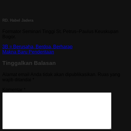
RD. Habel Jadera
Formator Seminari Tinggi St. Petrus–Paulus Keuskupan
Bogor.
3B = Berusaha, Berdoa, Berharap
Makna Baru Penderitaan
Tinggalkan Balasan
Alamat email Anda tidak akan dipublikasikan.
Ruas yang
wajib ditandai
*
Komentar
*