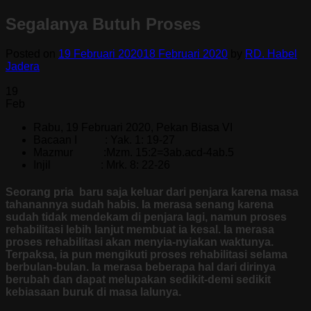
Segalanya Butuh Proses
Posted on
19 Februari 2020
18 Februari 2020
by
RD. Habel
Jadera
19
Feb
Rabu, 19 Februari 2020, Pekan Biasa VI
Bacaan I : Yak. 1: 19-27
Mazmur :Mzm. 15:2=3ab.acd-4ab.5
Injil : Mrk. 8: 22-26
Seorang pria baru saja keluar dari penjara karena masa
tahanannya sudah habis. Ia merasa senang karena
sudah tidak mendekam di penjara lagi, namun proses
rehabilitasi lebih lanjut membuat ia kesal. Ia merasa
proses rehabilitasi akan menyia-nyiakan waktunya.
Terpaksa, ia pun mengikuti proses rehabilitasi selama
berbulan-bulan. Ia merasa beberapa hal dari dirinya
berubah dan dapat melupakan sedikit-demi sedikit
kebiasaan buruk di masa lalunya.