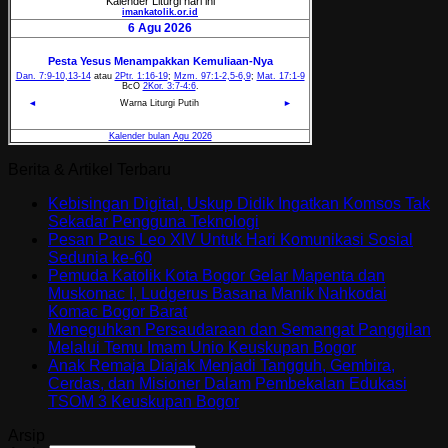
Berita & Artikel Terbaru
Kebisingan Digital, Uskup Didik Ingatkan Komsos Tak
Sekadar Pengguna Teknologi
Pesan Paus Leo XIV Untuk Hari Komunikasi Sosial
Sedunia ke-60
Pemuda Katolik Kota Bogor Gelar Mapenta dan
Muskomac I, Ludgerus Basana Manik Nahkodai
Komac Bogor Barat
Meneguhkan Persaudaraan dan Semangat Panggilan
Melalui Temu Imam Unio Keuskupan Bogor
Anak Remaja Diajak Menjadi Tangguh, Gembira,
Cerdas, dan Misioner Dalam Pembekalan Edukasi
TSOM 3 Keuskupan Bogor
Arsip