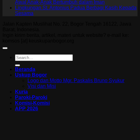
Awal Anak-Anak Bertumbuh dalam Iman
Lingkungan St. Antonius Padua Berbagi Kasih Kepada
Sesama
Jalan Kapten Muslihat No. 22, Bogor Tengah 16122, Jawa
Barat, Indonesia.
Ingin kirim berita, artikel, materi untuk website? e-mail ke:
komsos [at] keuskupanbogor.org
Beranda
Uskup Bogor
Logo dan Motto Mgr. Paskalis Bruno Syukur
Visi dan Misi
Kuria
Paroki-Paroki
Komisi-Komisi
APP 2026