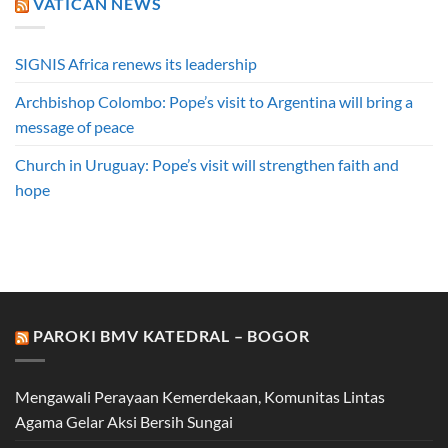
VATICAN NEWS
SIGNIS Africa renews its leadership
Archbishop Colombo: Pope’s visit to Argentina will bring a
message of peace
Church in Uruguay: Pope’s visit will strengthen faith and
hope
PAROKI BMV KATEDRAL – BOGOR
Mengawali Perayaan Kemerdekaan, Komunitas Lintas
Agama Gelar Aksi Bersih Sungai