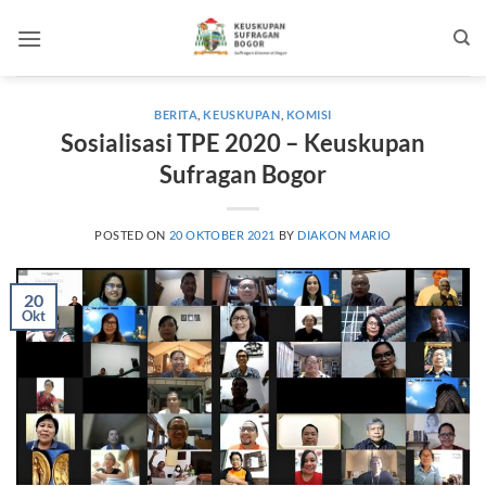
Skip
to
content
BERITA
,
KEUSKUPAN
,
KOMISI
Sosialisasi TPE 2020 – Keuskupan
Sufragan Bogor
POSTED ON
20 OKTOBER 2021
BY
DIAKON MARIO
20
Okt