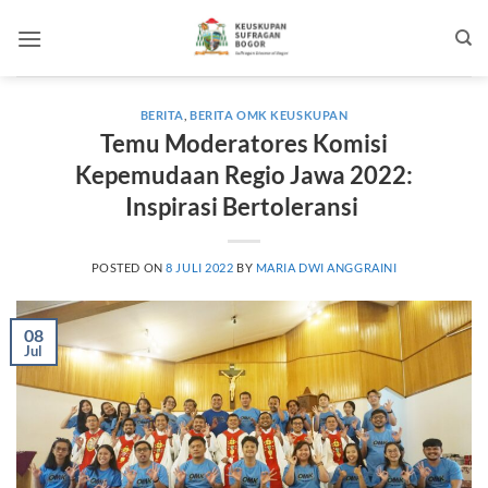
Skip
to
content
BERITA
,
BERITA OMK KEUSKUPAN
Temu Moderatores Komisi
Kepemudaan Regio Jawa 2022:
Inspirasi Bertoleransi
POSTED ON
8 JULI 2022
BY
MARIA DWI ANGGRAINI
08
Jul