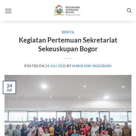
Skip
to
content
BERITA
Kegiatan Pertemuan Sekretariat
Sekeuskupan Bogor
POSTED ON
24 JULI 2022
BY
MARIA DWI ANGGRAINI
24
Jul