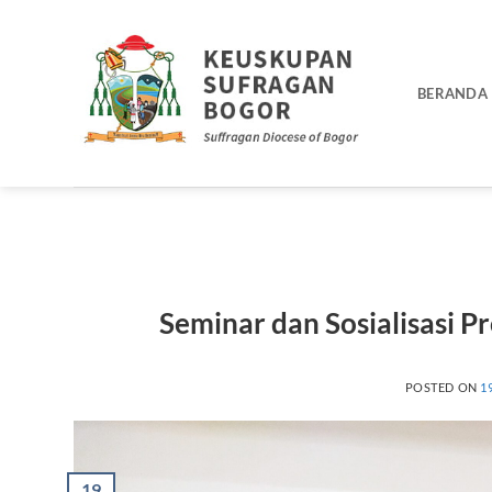
Skip
to
content
BERANDA
Seminar dan Sosialisasi 
POSTED ON
1
19