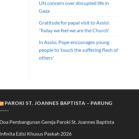
UN concern over disrupted life in
Gaza
Gratitude for papal visit to Assisi:
'Today we feel we are the Church'
In Assisi, Pope encourages young
people to ‘touch the suffering flesh of
others'
PAROKI ST. JOANNES BAPTISTA – PARUNG
Doa Pembangunan Gereja Paroki St. Joannes Baptista
Infinita Edisi Khusus Paskah 2026