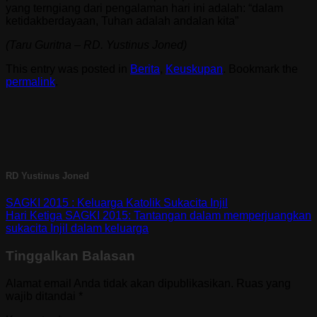
yang terngiang dari pengalaman hari ini adalah: “dalam
ketidakberdayaan, Tuhan adalah andalan kita”
(Taru Guritna – RD. Yustinus Joned)
This entry was posted in
Berita
,
Keuskupan
. Bookmark the
permalink
.
RD Yustinus Joned
SAGKI 2015 : Keluarga Katolik Sukacita Injil
Hari Ketiga SAGKI 2015: Tantangan dalam memperjuangkan
sukacita Injil dalam keluarga
Tinggalkan Balasan
Alamat email Anda tidak akan dipublikasikan.
Ruas yang
wajib ditandai
*