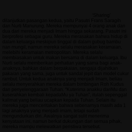
‘Sharing’
dilanjutkan pasangan kedua, yaitu Pasutri Frans Saragih
dan Nurti Manurung. Mereka mempunyai 4 orang anak dan
dua dari mereka menjadi Imam hingga sekarang. Pasutri ini
berprofesi sebagai guru. Mereka merasakan bahwa hidup di
dalam keluarga meskipun tinggal di dalam gubug bambu
nan mungil, namun mereka selalu merasakan keramaian,
melebihi keramaian metropolitan. Mereka selalu
membiasakan untuk makan bersama di dalam keluarga. Ibu
Nurti selalu memberikan perhatian yang sama bagi anak-
anaknya, bahkan dalam berpakaian, sengaja dijahitkan
pakaian yang sama, juga untuk sandal jepit dan model cukur
rambut. Untuk kedua anaknya yang menjadi Imam, beliau
selalu menyerahkan mereka dalam bimbingan Roh Kudus
dan penyelenggaraan Tuhan. “Kuterima anakku dariMu dan
kuserahkan kembali kepadaMu ya Tuhan”, itulah sepenggal
kalimat yang beliau ucapkan kepada Tuhan. Selain itu
mereka juga menceritakan bahwa sebenarnya masih ada 1
lagi anaknya yang menjadi imam, tetapi sudah
mengundurkan diri. Awalnya sangat sulit menerima
kenyataan ini, namun berkat dukungan dari semua pihak,
mereka mampu melewatkan peristiwa tersebut.