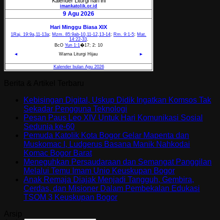
Berita & Artikel Terbaru
Kebisingan Digital, Uskup Didik Ingatkan Komsos Tak
Sekadar Pengguna Teknologi
Pesan Paus Leo XIV Untuk Hari Komunikasi Sosial
Sedunia ke-60
Pemuda Katolik Kota Bogor Gelar Mapenta dan
Muskomac I, Ludgerus Basana Manik Nahkodai
Komac Bogor Barat
Meneguhkan Persaudaraan dan Semangat Panggilan
Melalui Temu Imam Unio Keuskupan Bogor
Anak Remaja Diajak Menjadi Tangguh, Gembira,
Cerdas, dan Misioner Dalam Pembekalan Edukasi
TSOM 3 Keuskupan Bogor
Arsip