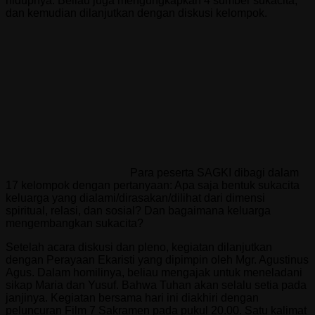
hidupnya. Beliau juga mengungkapkan 4 sumber sukacita,
dan kemudian dilanjutkan dengan diskusi kelompok.
Para peserta SAGKI dibagi dalam
17 kelompok dengan pertanyaan: Apa saja bentuk sukacita
keluarga yang dialami/dirasakan/dilihat dari dimensi
spiritual, relasi, dan sosial? Dan bagaimana keluarga
mengembangkan sukacita?
Setelah acara diskusi dan pleno, kegiatan dilanjutkan
dengan Perayaan Ekaristi yang dipimpin oleh Mgr. Agustinus
Agus. Dalam homilinya, beliau mengajak untuk meneladani
sikap Maria dan Yusuf. Bahwa Tuhan akan selalu setia pada
janjinya. Kegiatan bersama hari ini diakhiri dengan
peluncuran Film 7 Sakramen pada pukul 20.00. Satu kalimat