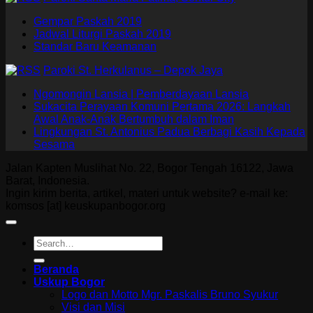
Gempar Paskah 2019
Jadwal Liturgi Paskah 2019
Standar Baru Keamanan
Paroki St. Herkulanus – Depok Jaya
Ngomongin Lansia | Pemberdayaan Lansia
Sukacita Perayaan Komuni Pertama 2026: Langkah
Awal Anak-Anak Bertumbuh dalam Iman
Lingkungan St. Antonius Padua Berbagi Kasih Kepada
Sesama
Jalan Kapten Muslihat No. 22, Bogor Tengah 16122, Jawa
Barat, Indonesia.
Ingin kirim berita, artikel, materi untuk website? e-mail ke:
komsos [at] keuskupanbogor.org
Beranda
Uskup Bogor
Logo dan Motto Mgr. Paskalis Bruno Syukur
Visi dan Misi