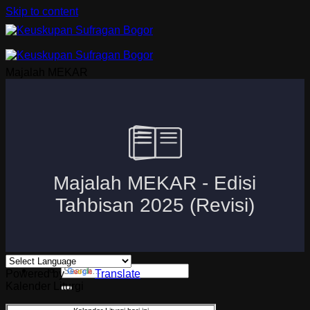
Skip to content
Majalah MEKAR
Beranda
Uskup Bogor
Logo dan Motto Mgr. Paskalis Bruno Syukur
Visi dan Misi
Kuria
Paroki-Paroki
Komisi-Komisi
APP 2026
Powered by
Translate
Kalender Liturgi