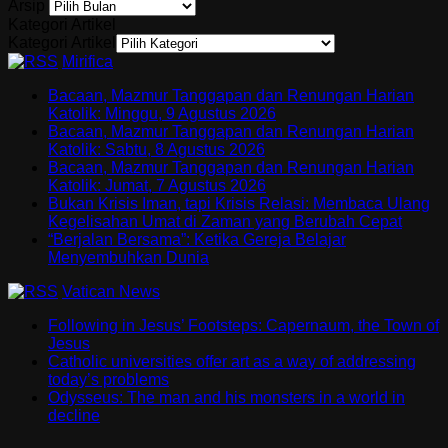
Arsip
Kategori Artikel
Kategori Artikel
Mirifica
Bacaan, Mazmur Tanggapan dan Renungan Harian
Katolik: Minggu, 9 Agustus 2026
Bacaan, Mazmur Tanggapan dan Renungan Harian
Katolik: Sabtu, 8 Agustus 2026
Bacaan, Mazmur Tanggapan dan Renungan Harian
Katolik: Jumat, 7 Agustus 2026
Bukan Krisis Iman, tapi Krisis Relasi: Membaca Ulang
Kegelisahan Umat di Zaman yang Berubah Cepat
“Berjalan Bersama”: Ketika Gereja Belajar
Menyembuhkan Dunia
Vatican News
Following in Jesus’ Footsteps: Capernaum, the Town of
Jesus
Catholic universities offer art as a way of addressing
today’s problems
Odysseus: The man and his monsters in a world in
decline