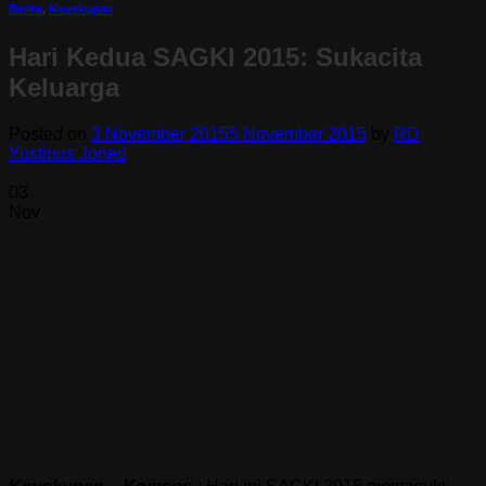
Berita
,
Keuskupan
Hari Kedua SAGKI 2015: Sukacita
Keluarga
Posted on
3 November 2015
5 November 2015
by
RD
Yustinus Joned
03
Nov