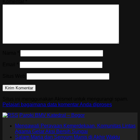
Komentar
*
Nama
*
Email
*
Situs Web
Situs ini menggunakan Akismet untuk mengurangi spam.
Pelajari bagaimana data komentar Anda diproses
Paroki BMV Katedral – Bogor
Mengawali Perayaan Kemerdekaan, Komunitas Lintas
Agama Gelar Aksi Bersih Sungai
Salam Maria dan Senyum Manis di Akhir Waktu