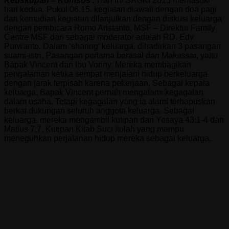
Keuskupan – Komsos :
Hari ini SAGKI 2015 memasuki
hari kedua. Pukul 06.15, kegiatan diawali dengan doa pagi
dan kemudian kegiatan dilanjutkan dengan diskusi keluarga
dengan pembicara Romo Aristanto, MSF – Direktur Family
Centre MSF dan sebagai moderator adalah RD. Edy
Purwanto. Dalam ‘sharing’ keluarga, dihadirkan 3 pasangan
suami-istri. Pasangan pertama berasal dari Makassar, yaitu
Bapak Vincent dan Ibu Vonny. Mereka membagikan
pengalaman ketika sempat menjalani hidup berkeluarga
dengan jarak terpisah karena pekerjaan. Sebagai kepala
keluarga, Bapak Vincent pernah mengalami kegagalan
dalam usaha. Tetapi kegagalan yang ia alami terhapuskan
berkat dukungan seluruh anggota keluarga. Sebagai
keluarga, mereka mengambil kutipan dari Yesaya 43:1-4 dan
Matius 7:7. Kutipan Kitab Suci itulah yang mampu
meneguhkan perjalanan hidup mereka sebagai keluarga.