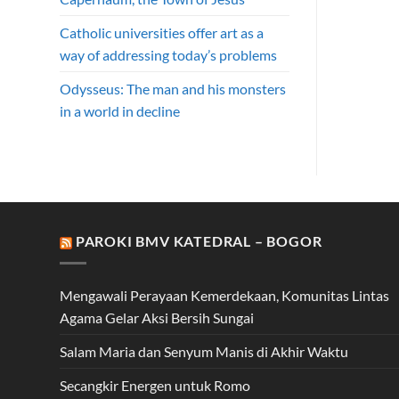
Catholic universities offer art as a
way of addressing today’s problems
Odysseus: The man and his monsters
in a world in decline
PAROKI BMV KATEDRAL – BOGOR
Mengawali Perayaan Kemerdekaan, Komunitas Lintas
Agama Gelar Aksi Bersih Sungai
Salam Maria dan Senyum Manis di Akhir Waktu
Secangkir Energen untuk Romo