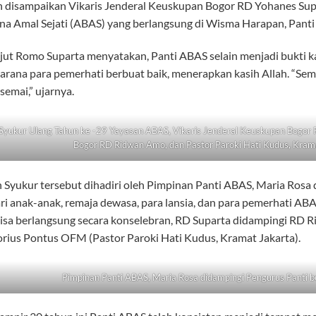
 disampaikan Vikaris Jenderal Keuskupan Bogor RD Yohanes Sup
a Amal Sejati (ABAS) yang berlangsung di Wisma Harapan, Panti 
njut Romo Suparta menyatakan, Panti ABAS selain menjadi bukti 
sarana para pemerhati berbuat baik, menerapkan kasih Allah. “S
semai,” ujarnya.
Syukur Ulang Tahun ke -29 Yayasan ABAS, Vikaris Jenderal Keuskupan Bogor
Bogor RD Ridwan Amo, dan Pastor Paroki Hati Kudus, Kram
 Syukur tersebut dihadiri oleh Pimpinan Panti ABAS, Maria Rosa 
ari anak-anak, remaja dewasa, para lansia, dan para pemerhati ABA
sa berlangsung secara konselebran, RD Suparta didampingi RD 
rius Pontus OFM (Pastor Paroki Hati Kudus, Kramat Jakarta).
Pimpinan Panti ABAS, Maria Rosa didampingi Pengurus Panti 