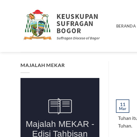
Skip
to
content
BERANDA
MAJALAH MEKAR
11
Mar
Tuhan it
Tuhan.