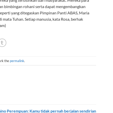
reka yang tersisihkan dari masyarakat. Mereka para
tkan bimbingan rohani serta dapat mengembangkan
Seperti yang ditegaskan Pimpinan Panti ABAS, Maria
di mata Tuhan. Setiap manusia, kata Rosa, berhak
jam)
ark the
permalink
.
no Perempuan: Kamu tidak pernah berjalan sendirian