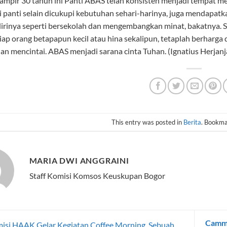
ampir 30 tahun ini Panti ABAS telah konsisten menjadi tempat me
 panti selain dicukupi kebutuhan sehari-harinya, juga mendapa
dirinya seperti bersekolah dan mengembangkan minat, bakatnya. 
iap orang betapapun kecil atau hina sekalipun, tetaplah berharga 
dan mencintai. ABAS menjadi sarana cinta Tuhan. (Ignatius Herjan
This entry was posted in
Berita
. Bookm
MARIA DWI ANGGRAINI
Staff Komisi Komsos Keuskupan Bogor
Cammi
isi HAAK Gelar Kegiatan Coffee Morning, Sebuah