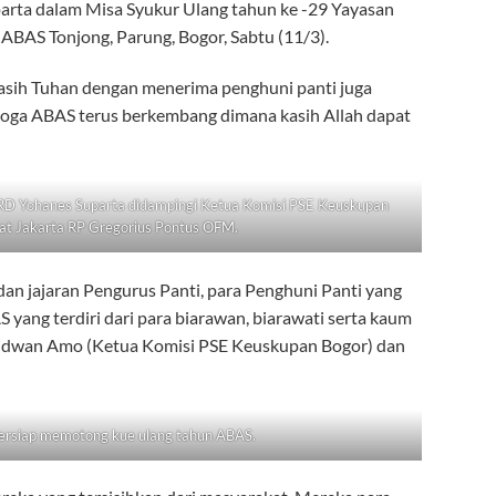
arta dalam Misa Syukur Ulang tahun ke -29 Yayasan
ABAS Tonjong, Parung, Bogor, Sabtu (11/3).
kasih Tuhan dengan menerima penghuni panti juga
emoga ABAS terus berkembang dimana kasih Allah dapat
 RD Yohanes Suparta didampingi Ketua Komisi PSE Keuskupan
at Jakarta RP Gregorius Pontus OFM.
dan jajaran Pengurus Panti, para Penghuni Panti yang
S yang terdiri dari para biarawan, biarawati serta kaum
Ridwan Amo (Ketua Komisi PSE Keuskupan Bogor) dan
bersiap memotong kue ulang tahun ABAS.