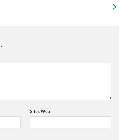
i
*
Situs Web