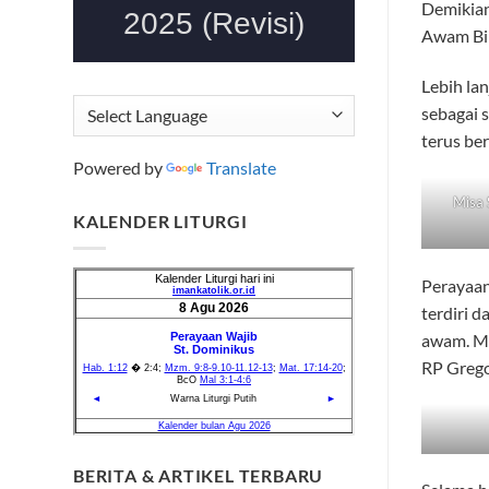
Demikian
Awam Bin
Lebih la
sebagai 
terus ber
Powered by
Translate
Misa 
KALENDER LITURGI
Perayaan
terdiri d
awam. Mi
RP Grego
BERITA & ARTIKEL TERBARU