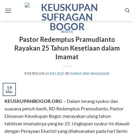
Skip
to
content
BERITA
Pastor Redemptus Pramudianto
Rayakan 25 Tahun Kesetiaan dalam
Imamat
POSTED ON
19 MEI 2025
BY
MARIA DWI ANGGRAINI
19
Mei
KEUSKUPANBOGOR.ORG
– Dalam terang syukur dan
suasana penuh kasih, RD Redemptus Pramudianto, Pastor
Diosesan Keuskupan Bogor, merayakan ulang tahun
tahbisan imamatnya yang ke-25. Ungkapan syukur ini diawali
dengan Perayaan Ekaristi yang dilaksanakan pada hari Senin