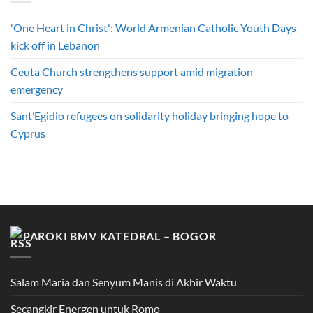
'One Heart in Christ': World Armenian Catholic Youth Days
kick off in Lebanon
Ceuta Church strengthens support amid migration
emergency
Sant’Egidio refugees on solidarity holiday bringing hope to
Cyprus
PAROKI BMV KATEDRAL – BOGOR
Salam Maria dan Senyum Manis di Akhir Waktu
Secangkir Energen untuk Romo