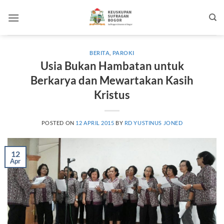
Skip
to
content
BERITA
,
PAROKI
Usia Bukan Hambatan untuk
Berkarya dan Mewartakan Kasih
Kristus
POSTED ON
12 APRIL 2015
BY
RD YUSTINUS JONED
12
Apr