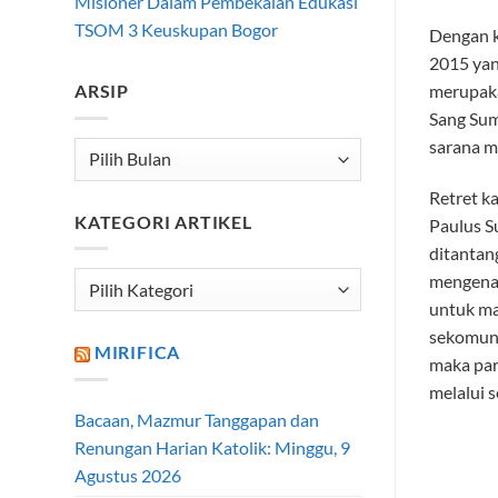
Misioner Dalam Pembekalan Edukasi
TSOM 3 Keuskupan Bogor
Dengan k
2015 yan
merupaka
ARSIP
Sang Sum
sarana m
Arsip
Retret ka
KATEGORI ARTIKEL
Paulus S
ditantan
mengenali
Kategori
Artikel
untuk mau
sekomuni
MIRIFICA
maka par
melalui 
Bacaan, Mazmur Tanggapan dan
Renungan Harian Katolik: Minggu, 9
Agustus 2026