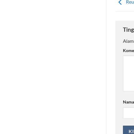
Reun
Ting
Alama
Kome
Nam