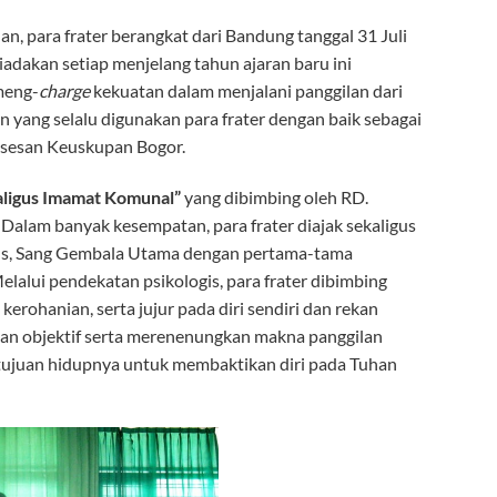
 para frater berangkat dari Bandung tanggal 31 Juli
adakan setiap menjelang tahun ajaran baru ini
meng-
charge
kekuatan dalam menjalani panggilan dari
yang selalu digunakan para frater dengan baik sebagai
osesan Keuskupan Bogor.
aligus Imamat Komunal”
yang dibimbing oleh RD.
Dalam banyak kesempatan, para frater diajak sekaligus
sus, Sang Gembala Utama dengan pertama-tama
Melalui pendekatan psikologis, para frater dibimbing
erohanian, serta jujur pada diri sendiri dan rekan
dan objektif serta merenenungkan makna panggilan
 tujuan hidupnya untuk membaktikan diri pada Tuhan