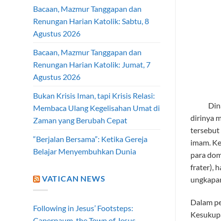
Bacaan, Mazmur Tanggapan dan
Renungan Harian Katolik: Sabtu, 8
Agustus 2026
Bacaan, Mazmur Tanggapan dan
Renungan Harian Katolik: Jumat, 7
Agustus 2026
Bukan Krisis Iman, tapi Krisis Relasi:
Dinamika
Membaca Ulang Kegelisahan Umat di
dirinya 
Zaman yang Berubah Cepat
tersebut
“Berjalan Bersama”: Ketika Gereja
imam. Ke
Belajar Menyembuhkan Dunia
para dom
frater),
VATICAN NEWS
ungkapan
Dalam pe
Following in Jesus’ Footsteps:
Kesukupa
Capernaum, the Town of Jesus