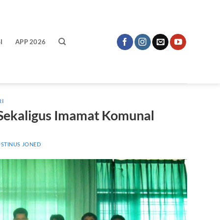
I
APP 2026
RI
 Sekaligus Imamat Komunal
USTINUS JONED