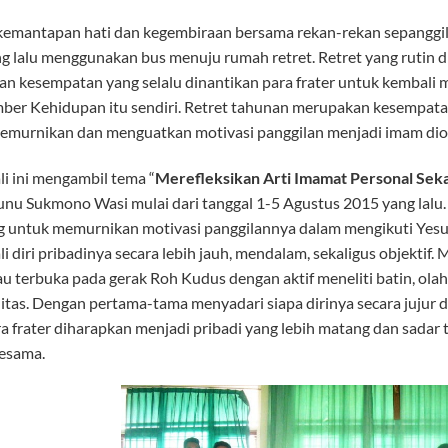
emantapan hati dan kegembiraan bersama rekan-rekan sepanggilan,
g lalu menggunakan bus menuju rumah retret. Retret yang rutin di
n kesempatan yang selalu dinantikan para frater untuk kembali 
ber Kehidupan itu sendiri. Retret tahunan merupakan kesempatan 
emurnikan dan menguatkan motivasi panggilan menjadi imam di
li ini mengambil tema “
Merefleksikan Arti Imamat Personal Sek
unu Sukmono Wasi mulai dari tanggal 1-5 Agustus 2015 yang lalu. 
g untuk memurnikan motivasi panggilannya dalam mengikuti Ye
 diri pribadinya secara lebih jauh, mendalam, sekaligus objektif. 
 terbuka pada gerak Roh Kudus dengan aktif meneliti batin, olah k
tas. Dengan pertama-tama menyadari siapa dirinya secara jujur 
a frater diharapkan menjadi pribadi yang lebih matang dan sadar
sesama.