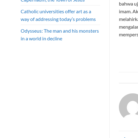
bahwa uj
imam. Ak
Catholic universities offer art as a
melahirka
way of addressing today’s problems
mengalam
Odysseus: The man and his monsters
mempers
in a world in decline