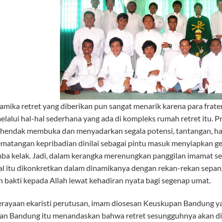
 retret yang diberikan pun sangat menarik karena para frater
melalui hal-hal sederhana yang ada di kompleks rumah retret itu.
 hendak membuka dan menyadarkan segala potensi, tantangan, ham
matangan kepribadian dinilai sebagai pintu masuk menyiapkan 
ba kelak. Jadi, dalam kerangka merenungkan panggilan imamat seca
 hal itu dikonkretkan dalam dinamikanya dengan rekan-rekan sepan
 bakti kepada Allah lewat kehadiran nyata bagi segenap umat.
rayaan ekaristi perutusan, imam diosesan Keuskupan Bandung ya
n Bandung itu menandaskan bahwa retret sesungguhnya akan dimul