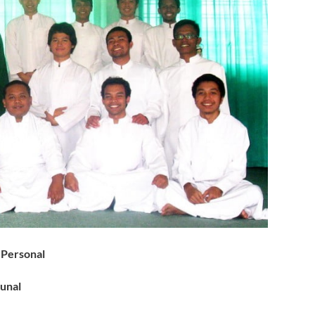
 Personal
unal