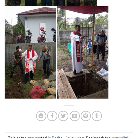
This entry was posted in
Berita
,
Keuskupan
. Bookmark the
permalink
.