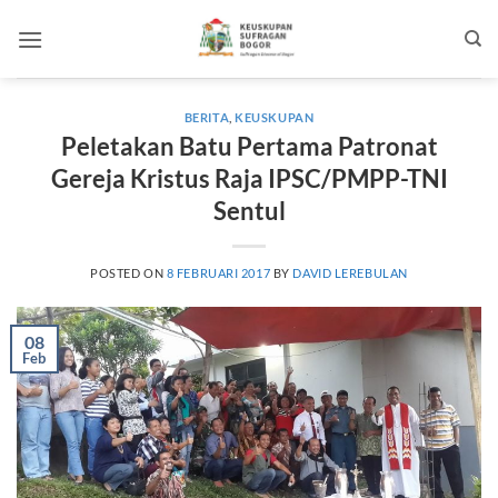
Skip
to
content
BERITA
,
KEUSKUPAN
Peletakan Batu Pertama Patronat
Gereja Kristus Raja IPSC/PMPP-TNI
Sentul
POSTED ON
8 FEBRUARI 2017
BY
DAVID LEREBULAN
08
Feb