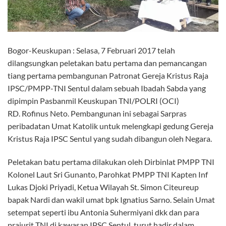
Bogor-Keuskupan : Selasa, 7 Februari 2017 telah
dilangsungkan peletakan batu pertama dan pemancangan
tiang pertama pembangunan Patronat Gereja Kristus Raja
IPSC/PMPP-TNI Sentul dalam sebuah Ibadah Sabda yang
dipimpin Pasbanmil Keuskupan TNI/POLRI (OCI)
RD. Rofinus Neto. Pembangunan ini sebagai Sarpras
peribadatan Umat Katolik untuk melengkapi gedung Gereja
Kristus Raja IPSC Sentul yang sudah dibangun oleh Negara.
Peletakan batu pertama dilakukan oleh Dirbinlat PMPP TNI
Kolonel Laut Sri Gunanto, Parohkat PMPP TNI Kapten Inf
Lukas Djoki Priyadi, Ketua Wilayah St. Simon Citeureup
bapak Nardi dan wakil umat bpk Ignatius Sarno. Selain Umat
setempat seperti ibu Antonia Suhermiyani dkk dan para
prajurit TNI di kawasan IPSC Sentul, turut hadir dalam