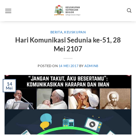
Skip
to
content
BERITA
,
KEUSKUPAN
Hari Komunikasi Sedunia ke-51, 28
Mei 2107
POSTED ON
14 MEI 2017
BY
ADMIN8
14
Mei