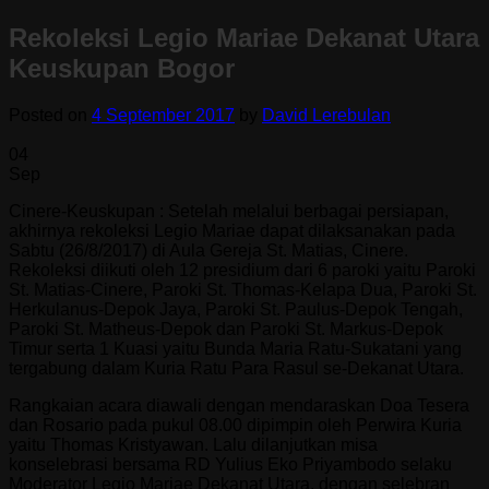
Rekoleksi Legio Mariae Dekanat Utara
Keuskupan Bogor
Posted on
4 September 2017
by
David Lerebulan
04
Sep
Cinere-Keuskupan : Setelah melalui berbagai persiapan,
akhirnya rekoleksi Legio Mariae dapat dilaksanakan pada
Sabtu (26/8/2017) di Aula Gereja St. Matias, Cinere.
Rekoleksi diikuti oleh 12 presidium dari 6 paroki yaitu Paroki
St. Matias-Cinere, Paroki St. Thomas-Kelapa Dua, Paroki St.
Herkulanus-Depok Jaya, Paroki St. Paulus-Depok Tengah,
Paroki St. Matheus-Depok dan Paroki St. Markus-Depok
Timur serta 1 Kuasi yaitu Bunda Maria Ratu-Sukatani yang
tergabung dalam Kuria Ratu Para Rasul se-Dekanat Utara.
Rangkaian acara diawali dengan mendaraskan Doa Tesera
dan Rosario pada pukul 08.00 dipimpin oleh Perwira Kuria
yaitu Thomas Kristyawan. Lalu dilanjutkan misa
konselebrasi bersama RD Yulius Eko Priyambodo selaku
Moderator Legio Mariae Dekanat Utara, dengan selebran