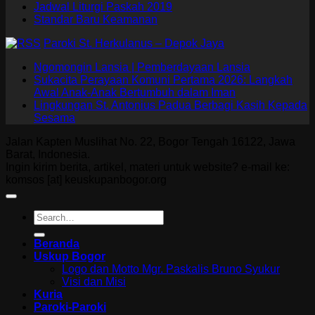
Jadwal Liturgi Paskah 2019
Standar Baru Keamanan
Paroki St. Herkulanus – Depok Jaya
Ngomongin Lansia | Pemberdayaan Lansia
Sukacita Perayaan Komuni Pertama 2026: Langkah
Awal Anak-Anak Bertumbuh dalam Iman
Lingkungan St. Antonius Padua Berbagi Kasih Kepada
Sesama
Jalan Kapten Muslihat No. 22, Bogor Tengah 16122, Jawa
Barat, Indonesia.
Ingin kirim berita, artikel, materi untuk website? e-mail ke:
komsos [at] keuskupanbogor.org
Beranda
Uskup Bogor
Logo dan Motto Mgr. Paskalis Bruno Syukur
Visi dan Misi
Kuria
Paroki-Paroki