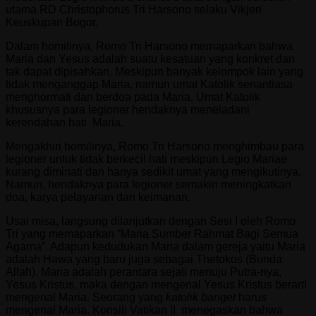
utama RD Christophorus Tri Harsono selaku Vikjen
Keuskupan Bogor.
Dalam homilinya, Romo Tri Harsono memaparkan bahwa
Maria dan Yesus adalah suatu kesatuan yang konkret dan
tak dapat dipisahkan. Meskipun banyak kelompok lain yang
tidak menganggap Maria, namun umat Katolik senantiasa
menghormati dan berdoa pada Maria. Umat Katolik
khususnya para legioner hendaknya meneladani
kerendahan hati Maria.
Mengakhiri homilinya, Romo Tri Harsono menghimbau para
legioner untuk tidak berkecil hati meskipun Legio Mariae
kurang diminati dan hanya sedikit umat yang mengikutinya.
Namun, hendaknya para legioner semakin meningkatkan
doa, karya pelayanan dan keimanan.
Usai misa, langsung dilanjutkan dengan Sesi I oleh Romo
Tri yang memaparkan “Maria Sumber Rahmat Bagi Semua
Agama”. Adapun kedudukan Maria dalam gereja yaitu Maria
adalah Hawa yang baru juga sebagai Thetokos (Bunda
Allah). Maria adalah perantara sejati menuju Putra-nya,
Yesus Kristus, maka dengan mengenal Yesus Kristus berarti
mengenal Maria. Seorang yang
katolik banget
harus
mengenal Maria. Konsili Vatikan II menegaskan bahwa