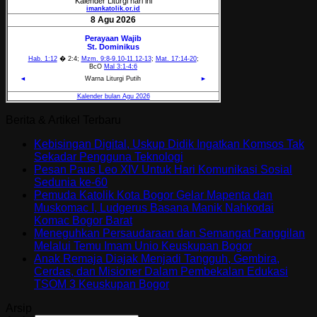
Berita & Artikel Terbaru
Kebisingan Digital, Uskup Didik Ingatkan Komsos Tak
Sekadar Pengguna Teknologi
Pesan Paus Leo XIV Untuk Hari Komunikasi Sosial
Sedunia ke-60
Pemuda Katolik Kota Bogor Gelar Mapenta dan
Muskomac I, Ludgerus Basana Manik Nahkodai
Komac Bogor Barat
Meneguhkan Persaudaraan dan Semangat Panggilan
Melalui Temu Imam Unio Keuskupan Bogor
Anak Remaja Diajak Menjadi Tangguh, Gembira,
Cerdas, dan Misioner Dalam Pembekalan Edukasi
TSOM 3 Keuskupan Bogor
Arsip