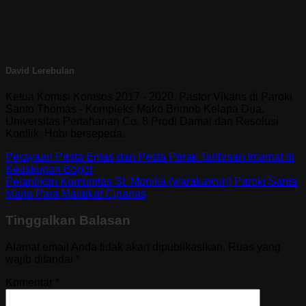
David Lerebulan
Ketua Komisi Komsos 2017 - 2020. Pastor Vikaris di Paroki
Santo Thomas - Kompleks Mako Brimob Kelapa Dua.
Universitas Pertahanan Co. 8 Prodi Damai dan Resolusi
Konflik. Hobi bersepeda.
Perayaan Pesta Emas dan Pesta Perak Tahbisan Imamat di
Keuskupan Bogor
Pelantikan Komunitas St. Monika (warakawuri) Paroki Santa
Maria Para Malaikat Cipanas
Tinggalkan Balasan
Alamat email Anda tidak akan dipublikasikan.
Ruas yang
wajib ditandai
*
Komentar
*