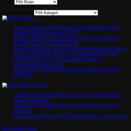
Arsip
Kategori Artikel
Kategori Artikel
Mirifica
Bacaan, Mazmur Tanggapan dan Renungan Harian
Katolik: Sabtu, 8 Agustus 2026
Bacaan, Mazmur Tanggapan dan Renungan Harian
Katolik: Jumat, 7 Agustus 2026
Bukan Krisis Iman, tapi Krisis Relasi: Membaca Ulang
Kegelisahan Umat di Zaman yang Berubah Cepat
“Berjalan Bersama”: Ketika Gereja Belajar
Menyembuhkan Dunia
Enam Hari di Jakarta: Menyusuri Jejak Ziarah Iman
PKKI XIII
Vatican News
Catholic universities offer art as a way of addressing
today’s problems
Odysseus: The man and his monsters in a world in
decline
Philippines: Diocese of Calapan begins a new chapter
Berita
,
Dekanat
,
Paroki