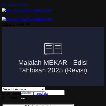
Skip to content
Majalah MEKAR
Beranda
Uskup Bogor
Logo dan Motto Mgr. Paskalis Bruno Syukur
Visi dan Misi
Kuria
Paroki-Paroki
Komisi-Komisi
APP 2026
Powered by
Translate
Kalender Liturgi