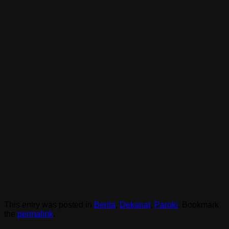
This entry was posted in
Berita
,
Dekanat
,
Paroki
. Bookmark
the
permalink
.