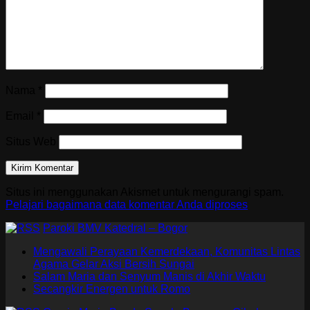
Nama
*
Email
*
Situs Web
Situs ini menggunakan Akismet untuk mengurangi spam.
Pelajari bagaimana data komentar Anda diproses
Paroki BMV Katedral – Bogor
Mengawali Perayaan Kemerdekaan, Komunitas Lintas
Agama Gelar Aksi Bersih Sungai
Salam Maria dan Senyum Manis di Akhir Waktu
Secangkir Energen untuk Romo