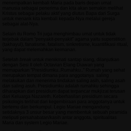
menempatkan kembali Maria pada baris depan umat
manusia sebagai penerima dan kita akan semakin melihat
Kristus sebagai pelaku aktif yang diutus Bapa dari Surga
untuk menarik kita kembali kepada-Nya melalui gereja
sebagai alat-Nya.
Selain itu Romo Tri juga menghimbau umat untuk tidak
terjebak dalam “penyakit-penyakit” agama yaitu superstition
(takhayul), fanatisme, fatalism, sinkretisme, kuantifikasi ritual,
yang dapat melemahkan keimanan.
Setelah
break
untuk menikmati santap siang, dilanjutkan
dengan Sesi II oleh Octavian Elang Diawan yang
memaparkan “Presidiumku..Rumahku..” Rumah yang sehat
merupakan tempat dimana para anggotanya saling
melakukan dan menerima tindakan saling asih, saling asah
dan saling asuh. Presidiumku adalah rumahku sehingga
diharapkan dari presidium dapat terpancar mukjizat terusan
dari Keluarga Nazareth. Keberhasilan presidium secara
psikologis terlihat dari kegembiraan para anggotanya untuk
bertemu dan berkumpul. Legio Mariae mengandung
setidaknya 3 unsur besar yang membentuk sebuah piramida
meliputi persahabatan/kasih antar anggota, spiritualitas
Maria dan system Legio Mariae.