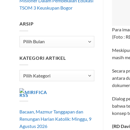
Misioner Dalam Pembekalan Edukasi
TSOM 3 Keuskupan Bogor
ARSIP
Para ima
(Foto : R
Arsip
Meskipun
masih mem
KATEGORI ARTIKEL
Secara p
Kategori
antara du
Artikel
dokumen 
MIRIFICA
Dialog p
bahwa ter
Bacaan, Mazmur Tanggapan dan
konsep to
Renungan Harian Katolik: Minggu, 9
Agustus 2026
(RD Davi