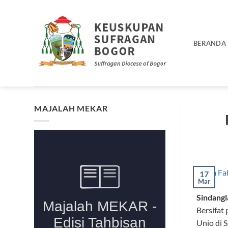
Skip
to
content
BERANDA
MAJALAH MEKAR
17
Mar
Sindangl
Bersifat
Unio di S