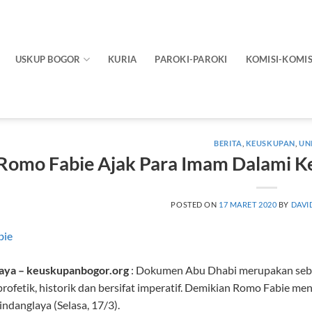
USKUP BOGOR
KURIA
PAROKI-PAROKI
KOMISI-KOMIS
BERITA
,
KEUSKUPAN
,
UN
Romo Fabie Ajak Para Imam Dalami 
POSTED ON
17 MARET 2020
BY
DAVI
aya – keuskupanbogor.org
: Dokumen Abu Dhabi merupakan sebu
 profetik, historik dan bersifat imperatif. Demikian Romo Fabie 
indanglaya (Selasa, 17/3).