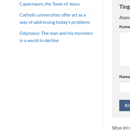
Capernaum, the Town of Jesus
Ting
Catholic universities offer art as a
Alama
way of addressing today’s problems
Kome
Odysseus: The man and his monsters
in a world in decline
Nam
Situs in