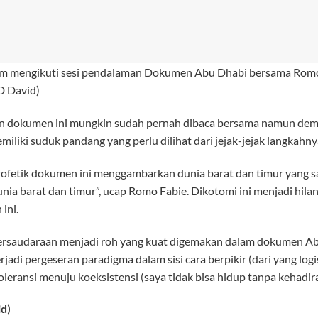
m mengikuti sesi pendalaman Dokumen Abu Dhabi bersama Romo F
D David)
 dokumen ini mungkin sudah pernah dibaca bersama namun dem
iliki suduk pandang yang perlu dilihat dari jejak-jejak langkahny
rofetik dokumen ini menggambarkan dunia barat dan timur yang s
nia barat dan timur”, ucap Romo Fabie. Dikotomi ini menjadi hila
ini.
ersaudaraan menjadi roh yang kuat digemakan dalam dokumen A
jadi pergeseran paradigma dalam sisi cara berpikir (dari yang logis
leransi menuju koeksistensi (saya tidak bisa hidup tanpa kehadir
d)