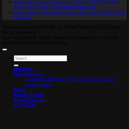
Sukacita Perayaan Komuni Pertama 2026: Langkah
Awal Anak-Anak Bertumbuh dalam Iman
Lingkungan St. Antonius Padua Berbagi Kasih Kepada
Sesama
Jalan Kapten Muslihat No. 22, Bogor Tengah 16122, Jawa
Barat, Indonesia.
Ingin kirim berita, artikel, materi untuk website? e-mail ke:
komsos [at] keuskupanbogor.org
Beranda
Uskup Bogor
Logo dan Motto Mgr. Paskalis Bruno Syukur
Visi dan Misi
Kuria
Paroki-Paroki
Komisi-Komisi
APP 2026