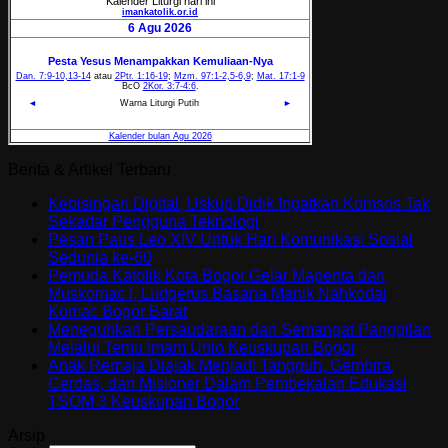
Berita & Artikel Terbaru
Kebisingan Digital, Uskup Didik Ingatkan Komsos Tak
Sekadar Pengguna Teknologi
Pesan Paus Leo XIV Untuk Hari Komunikasi Sosial
Sedunia ke-60
Pemuda Katolik Kota Bogor Gelar Mapenta dan
Muskomac I, Ludgerus Basana Manik Nahkodai
Komac Bogor Barat
Meneguhkan Persaudaraan dan Semangat Panggilan
Melalui Temu Imam Unio Keuskupan Bogor
Anak Remaja Diajak Menjadi Tangguh, Gembira,
Cerdas, dan Misioner Dalam Pembekalan Edukasi
TSOM 3 Keuskupan Bogor
Arsip