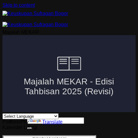
Skip to content
Majalah MEKAR
Beranda
Uskup Bogor
Logo dan Motto Mgr. Paskalis Bruno Syukur
Visi dan Misi
Kuria
Paroki-Paroki
Komisi-Komisi
APP 2026
Powered by
Translate
Kalender Liturgi