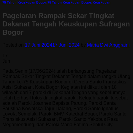
75 Tahun Keuskupan Bogor
,
75 Tahun Keuskupan Bogor
,
Keuskupan
Pagelaran Rampak Sekar Tingkat
Dekanat Tengah Keuskupan Sufragan
Bogor
Posted on
17 Juni 2024
17 Juni 2024
by
Maria Dwi Anggraini
17
Jun
Pada Senin (17/06/2024) telah berlangsung Pagelaran
Rampak Sekar Tingkat Dekanat Tengah dalam rangka Ulang
Tahun ke-75 Keuskupan Bogor di Gereja Santo Fransiskus
Asisi Sukasari, Kota Bogor. Kegiatan ini diikuti oleh 18
wilayah dari 7 paroki di Dekanat Tengah yang sebelumnya
telah berhasil lolos di tingkat paroki. Ketujuh paroki tersebut
adalah Paroki Joannes Baptista Parung, Paroki Santa
Faustina Kowalska Tajur Halang, Paroki Santo Ignatius
Loyola Semplak, Paroki BMV Katedral Bogor, Paroki Santo
Fransiskus Asisi Sukasari, Paroki Santo Yakobus Rasul
Megamendung, dan Paroki Maria Fatima Sentul City.