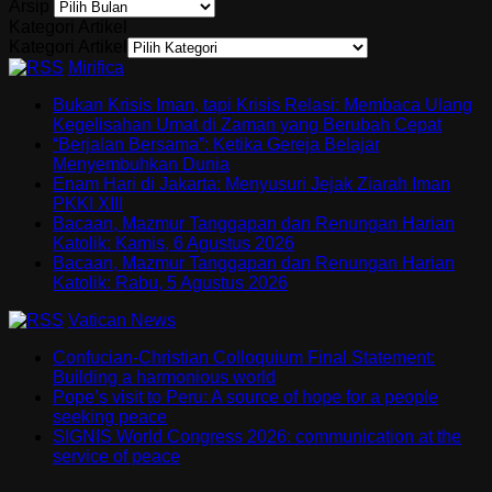
Arsip
Kategori Artikel
Kategori Artikel
Mirifica
Bukan Krisis Iman, tapi Krisis Relasi: Membaca Ulang
Kegelisahan Umat di Zaman yang Berubah Cepat
“Berjalan Bersama”: Ketika Gereja Belajar
Menyembuhkan Dunia
Enam Hari di Jakarta: Menyusuri Jejak Ziarah Iman
PKKI XIII
Bacaan, Mazmur Tanggapan dan Renungan Harian
Katolik: Kamis, 6 Agustus 2026
Bacaan, Mazmur Tanggapan dan Renungan Harian
Katolik: Rabu, 5 Agustus 2026
Vatican News
Confucian-Christian Colloquium Final Statement:
Building a harmonious world
Pope’s visit to Peru: A source of hope for a people
seeking peace
SIGNIS World Congress 2026: communication at the
service of peace