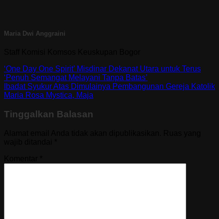
Maria Dwi Anggraini
Staff Komisi Komsos Keuskupan Bogor
‘One Day One Spirit’ Misdinar Dekanat Utara untuk Terus
‘Penuh Semangat Melayani Tanpa Batas’
Ibadat Syukur Atas Dimulainya Pembangunan Gereja Katolik
Maria Rosa Mystica, Maja
Tinggalkan Balasan
Alamat email Anda tidak akan dipublikasikan.
Ruas yang
wajib ditandai
*
Komentar
*