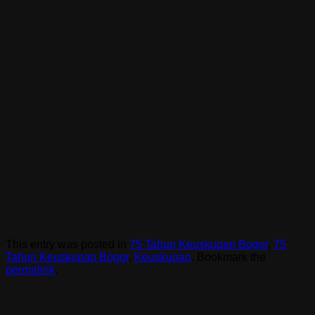
This entry was posted in
75 Tahun Keuskupan Bogor
,
75
Tahun Keuskupan Bogor
,
Keuskupan
. Bookmark the
permalink
.