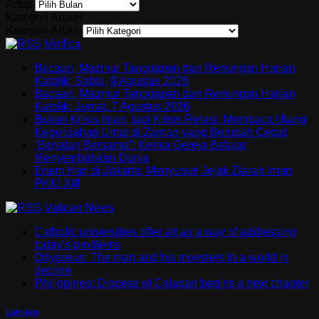
Arsip
Kategori Artikel
Kategori Artikel
Mirifica
Bacaan, Mazmur Tanggapan dan Renungan Harian
Katolik: Sabtu, 8 Agustus 2026
Bacaan, Mazmur Tanggapan dan Renungan Harian
Katolik: Jumat, 7 Agustus 2026
Bukan Krisis Iman, tapi Krisis Relasi: Membaca Ulang
Kegelisahan Umat di Zaman yang Berubah Cepat
“Berjalan Bersama”: Ketika Gereja Belajar
Menyembuhkan Dunia
Enam Hari di Jakarta: Menyusuri Jejak Ziarah Iman
PKKI XIII
Vatican News
Catholic universities offer art as a way of addressing
today’s problems
Odysseus: The man and his monsters in a world in
decline
Philippines: Diocese of Calapan begins a new chapter
Lain-lain