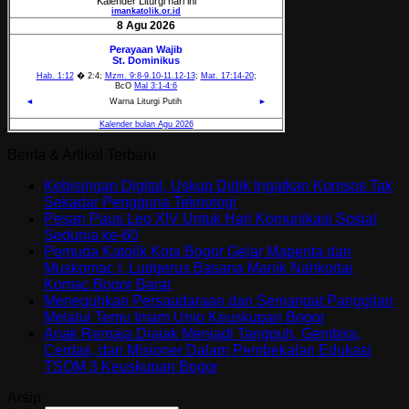
Berita & Artikel Terbaru
Kebisingan Digital, Uskup Didik Ingatkan Komsos Tak
Sekadar Pengguna Teknologi
Pesan Paus Leo XIV Untuk Hari Komunikasi Sosial
Sedunia ke-60
Pemuda Katolik Kota Bogor Gelar Mapenta dan
Muskomac I, Ludgerus Basana Manik Nahkodai
Komac Bogor Barat
Meneguhkan Persaudaraan dan Semangat Panggilan
Melalui Temu Imam Unio Keuskupan Bogor
Anak Remaja Diajak Menjadi Tangguh, Gembira,
Cerdas, dan Misioner Dalam Pembekalan Edukasi
TSOM 3 Keuskupan Bogor
Arsip