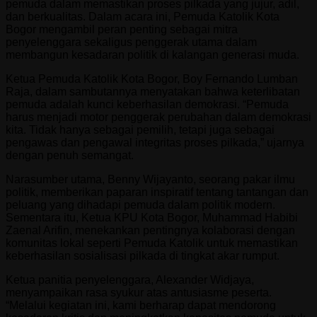
pemuda dalam memastikan proses pilkada yang jujur, adil,
dan berkualitas. Dalam acara ini, Pemuda Katolik Kota
Bogor mengambil peran penting sebagai mitra
penyelenggara sekaligus penggerak utama dalam
membangun kesadaran politik di kalangan generasi muda.
Ketua Pemuda Katolik Kota Bogor, Boy Fernando Lumban
Raja, dalam sambutannya menyatakan bahwa keterlibatan
pemuda adalah kunci keberhasilan demokrasi. “Pemuda
harus menjadi motor penggerak perubahan dalam demokrasi
kita. Tidak hanya sebagai pemilih, tetapi juga sebagai
pengawas dan pengawal integritas proses pilkada,” ujarnya
dengan penuh semangat.
Narasumber utama, Benny Wijayanto, seorang pakar ilmu
politik, memberikan paparan inspiratif tentang tantangan dan
peluang yang dihadapi pemuda dalam politik modern.
Sementara itu, Ketua KPU Kota Bogor, Muhammad Habibi
Zaenal Arifin, menekankan pentingnya kolaborasi dengan
komunitas lokal seperti Pemuda Katolik untuk memastikan
keberhasilan sosialisasi pilkada di tingkat akar rumput.
Ketua panitia penyelenggara, Alexander Widjaya,
menyampaikan rasa syukur atas antusiasme peserta.
“Melalui kegiatan ini, kami berharap dapat mendorong