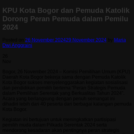
KPU Kota Bogor dan Pemuda Katolik
Dorong Peran Pemuda dalam Pemilu
2024
Posted on
26 November 2024
29 November 2024
by
Maria
Dwi Anggraini
26
Nov
Bogor, 26 November 2024 – Komisi Pemilihan Umum (KPU)
Daerah Kota Bogor bekerja sama dengan Pemuda Katolik
Kota Bogor sukses menyelenggarakan kegiatan sosialisasi
dan pendidikan pemilih bertema “Peran Strategis Pemuda
dalam Pemilihan Serentak yang Berkualitas Tahun 2024”.
Acara yang berlangsung dengan penuh semangat ini
dihadiri lebih dari 40 peserta dari berbagai kalangan pemuda
Kota Bogor.
Kegiatan ini bertujuan untuk meningkatkan partisipasi
pemilih muda dalam Pilkada Serentak 2024 serta
mendorong kesadaran akan pentingnya peran strategis