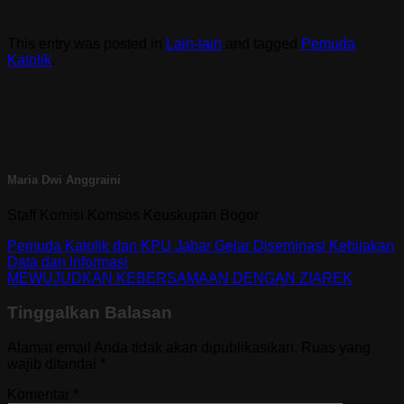
This entry was posted in
Lain-lain
and tagged
Pemuda
Katolik
.
Maria Dwi Anggraini
Staff Komisi Komsos Keuskupan Bogor
Pemuda Katolik dan KPU Jabar Gelar Diseminasi Kebijakan
Data dan Informasi
MEWUJUDKAN KEBERSAMAAN DENGAN ZIAREK
Tinggalkan Balasan
Alamat email Anda tidak akan dipublikasikan.
Ruas yang
wajib ditandai
*
Komentar
*