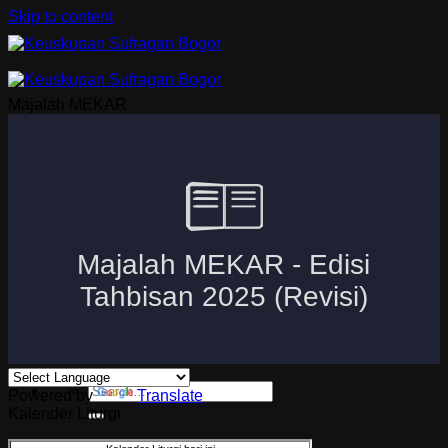
Skip to content
Majalah MEKAR
Beranda
Uskup Bogor
Logo dan Motto Mgr. Paskalis Bruno Syukur
Visi dan Misi
Kuria
Paroki-Paroki
Komisi-Komisi
APP 2026
Powered by
Translate
Kalender Liturgi