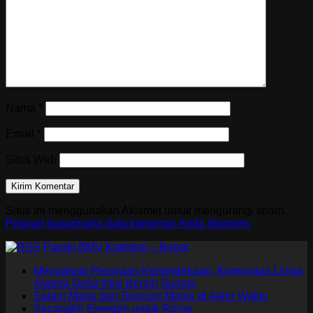
Nama
*
Email
*
Situs Web
Situs ini menggunakan Akismet untuk mengurangi spam.
Pelajari bagaimana data komentar Anda diproses
Paroki BMV Katedral – Bogor
Mengawali Perayaan Kemerdekaan, Komunitas Lintas
Agama Gelar Aksi Bersih Sungai
Salam Maria dan Senyum Manis di Akhir Waktu
Secangkir Energen untuk Romo