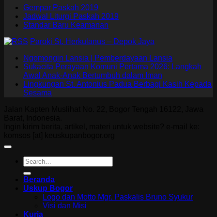
Gempar Paskah 2019
Jadwal Liturgi Paskah 2019
Standar Baru Keamanan
Paroki St. Herkulanus – Depok Jaya
Ngomongin Lansia | Pemberdayaan Lansia
Sukacita Perayaan Komuni Pertama 2026: Langkah
Awal Anak-Anak Bertumbuh dalam Iman
Lingkungan St. Antonius Padua Berbagi Kasih Kepada
Sesama
Jalan Kapten Muslihat No. 22, Bogor Tengah 16122, Jawa
Barat, Indonesia.
Ingin kirim berita, artikel, materi untuk website? e-mail ke:
komsos [at] keuskupanbogor.org
Beranda
Uskup Bogor
Logo dan Motto Mgr. Paskalis Bruno Syukur
Visi dan Misi
Kuria