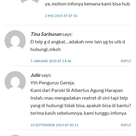
ya, mohon infonya kemana kami bisa hub
2 MEI 2019 AT 07:56
Tina Sarbunan
says:
D telp g d angkat…adakah nmr lain yg bs utk d
hubungi..mksh
7 JANUARI 2019 AT 14:46
REPLY
Julie
says:
Yth Pengurus Gereja,
Kami dari Paroki St Albertus Agung Harapan
Indah, mau mengadakan reatret di sini tapi telp
yang di hubungi tidak bisa, apakah bisa di bantu?
terima kasih sebelumnya, kami tunggu infonya
10 SEPTEMBER 2019 AT 09:21
REPLY