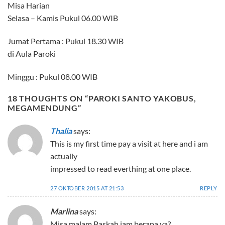
Misa Harian
Selasa – Kamis Pukul 06.00 WIB
Jumat Pertama : Pukul 18.30 WIB
di Aula Paroki
Minggu : Pukul 08.00 WIB
18 THOUGHTS ON “
PAROKI SANTO YAKOBUS,
MEGAMENDUNG
”
Thalia
says:
This is my first time pay a visit at here and i am
actually
impressed to read everthing at one place.
27 OKTOBER 2015 AT 21:53
REPLY
Marlina
says:
Misa malam Paskah jam berapa ya?