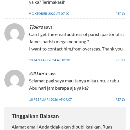
ya ka? Terimakasih
9 OKTOBER 2022 AT 07:02
REPLY
Tjokro
says:
Can I get the email address of parish pastor of st
James parish mega mendung ?
I want to contact him,from overseas. Thank you
13 JANUARI 2024 AT 18:30
REPLY
Zill Liora
says:
Selamat pagi saya mau tanya misa untuk rabu
Abu hari jam berapa aja ya ka?
18 FEBRUARI 2026 AT 09:07
REPLY
Tinggalkan Balasan
Alamat email Anda tidak akan dipublikasikan.
Ruas