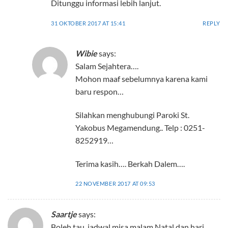
Ditunggu informasi lebih lanjut.
31 OKTOBER 2017 AT 15:41
REPLY
Wibie
says:
Salam Sejahtera….
Mohon maaf sebelumnya karena kami
baru respon…
Silahkan menghubungi Paroki St.
Yakobus Megamendung.. Telp : 0251-
8252919…
Terima kasih…. Berkah Dalem….
22 NOVEMBER 2017 AT 09:53
Saartje
says:
Boleh tau, jadwal misa malam Natal dan hari