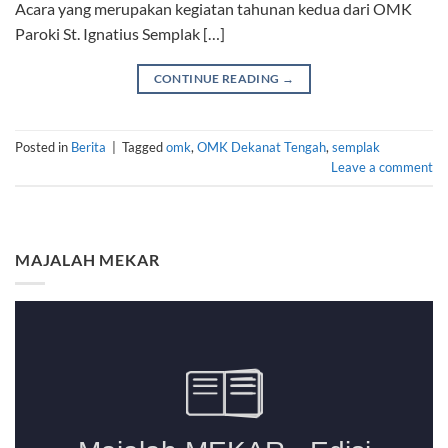
Acara yang merupakan kegiatan tahunan kedua dari OMK
Paroki St. Ignatius Semplak […]
CONTINUE READING
→
Posted in
Berita
|
Tagged
omk
,
OMK Dekanat Tengah
,
semplak
Leave a comment
MAJALAH MEKAR