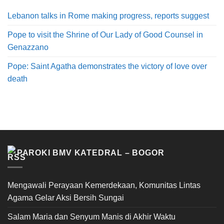
Lebanon talks in Rome making progress, reports suggest
Pope to visit the Shrine of Our Lady of Good Counsel in
Genazzano
Pope: Saint Agatha demonstrates the victory of love over
death
PAROKI BMV KATEDRAL – BOGOR
Mengawali Perayaan Kemerdekaan, Komunitas Lintas
Agama Gelar Aksi Bersih Sungai
Salam Maria dan Senyum Manis di Akhir Waktu