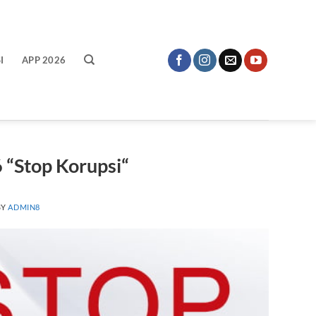
I
APP 2026
 “Stop Korupsi“
BY
ADMIN8