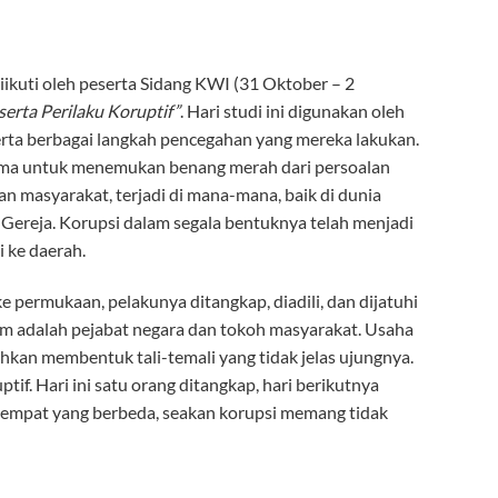
ikuti oleh peserta Sidang KWI (31 Oktober – 2
rta Perilaku Koruptif
”
. Hari studi ini digunakan oleh
rta berbagai langkah pencegahan yang mereka lakukan.
rsama untuk menemukan benang merah dari persoalan
n masyarakat, terjadi di mana-mana, baik di dunia
k Gereja. Korupsi dalam segala bentuknya telah menjadi
i ke daerah.
ke permukaan, pelakunya ditangkap, diadili, dan dijatuhi
m adalah pejabat negara dan tokoh masyarakat. Usaha
hkan membentuk tali-temali yang tidak jelas ujungnya.
f. Hari ini satu orang ditangkap, hari berikutnya
 tempat yang berbeda, seakan korupsi memang tidak