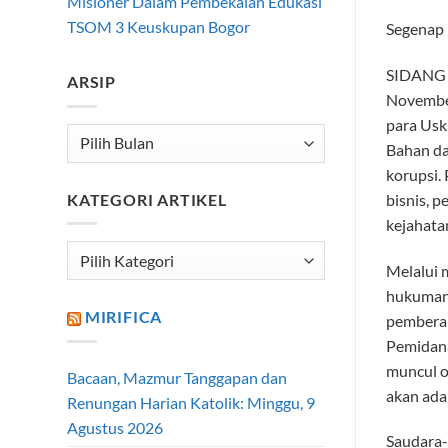
Misioner Dalam Pembekalan Edukasi
TSOM 3 Keuskupan Bogor
Segenap 
SIDANG K
ARSIP
Novembe
para Usk
Arsip
Bahan da
korupsi.
KATEGORI ARTIKEL
bisnis, 
kejahatan
Kategori
Melalui m
Artikel
hukuman.
MIRIFICA
pemberan
Pemidana
muncul o
Bacaan, Mazmur Tanggapan dan
akan ada
Renungan Harian Katolik: Minggu, 9
Agustus 2026
Saudara-