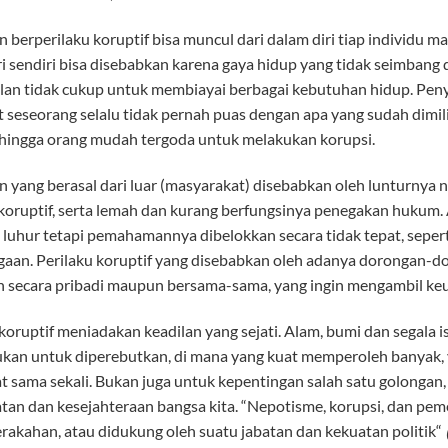
berperilaku koruptif bisa muncul dari dalam diri tiap individu ma
ri sendiri bisa disebabkan karena gaya hidup yang tidak seimbang 
lan tidak cukup untuk membiayai berbagai kebutuhan hidup. Penye
seseorang selalu tidak pernah puas dengan apa yang sudah dimilik
hingga orang mudah tergoda untuk melakukan korupsi.
yang berasal dari luar (masyarakat) disebabkan oleh lunturnya ni
 koruptif, serta lemah dan kurang berfungsinya penegakan hukum.
 luhur tetapi pemahamannya dibelokkan secara tidak tepat, sepert
gaan. Perilaku koruptif yang disebabkan oleh adanya dorongan-do
n secara pribadi maupun bersama-sama, yang ingin mengambil keun
 koruptif meniadakan keadilan yang sejati. Alam, bumi dan segala 
ukan untuk diperebutkan, di mana yang kuat memperoleh banyak, 
 sama sekali. Bukan juga untuk kepentingan salah satu golongan,
tan dan kesejahteraan bangsa kita. “Nepotisme, korupsi, dan pemer
erakahan, atau didukung oleh suatu jabatan dan kekuatan politik“