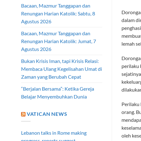
Bacaan, Mazmur Tanggapan dan
Dorongan 
Renungan Harian Katolik: Sabtu, 8
dalam di
Agustus 2026
penghasi
Bacaan, Mazmur Tanggapan dan
membuat 
Renungan Harian Katolik: Jumat, 7
lemah se
Agustus 2026
Dorongan 
Bukan Krisis Iman, tapi Krisis Relasi:
perilaku
Membaca Ulang Kegelisahan Umat di
sejatinya
Zaman yang Berubah Cepat
kekeluar
“Berjalan Bersama”: Ketika Gereja
dilakuka
Belajar Menyembuhkan Dunia
Perilaku
orang. B
VATICAN NEWS
mendapat
keselama
Lebanon talks in Rome making
oleh kes
progress, reports suggest