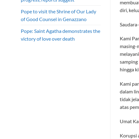
membuat 
diri, kel
Pope to visit the Shrine of Our Lady
of Good Counsel in Genazzano
Saudara-
Pope: Saint Agatha demonstrates the
Kami Par
victory of love over death
masing-m
melayani
samping 
hingga k
Kami par
dalam li
tidak je
atas pem
Umat Kat
Korupsi 