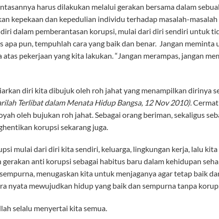
tasannya harus dilakukan melalui gerakan bersama dalam sebuah 
n kepekaan dan kepedulian individu terhadap masalah-masalah kor
 diri dalam pemberantasan korupsi, mulai dari diri sendiri untuk 
 apa pun, tempuhlah cara yang baik dan benar. Jangan meminta u
sa atas pekerjaan yang kita lakukan. “Jangan merampas, jangan m
arkan diri kita dibujuk oleh roh jahat yang menampilkan dirinya 
rilah Terlibat dalam Menata Hidup Bangsa, 12 Nov 2010)
. Cermati
yah oleh bujukan roh jahat. Sebagai orang beriman, sekaligus seb
hentikan korupsi sekarang juga.
psi mulai dari diri kita sendiri, keluarga, lingkungan kerja, lalu ki
n gerakan anti korupsi sebagai habitus baru dalam kehidupan seha
 sempurna, menugaskan kita untuk menjaganya agar tetap baik da
ara nyata mewujudkan hidup yang baik dan sempurna tanpa korups
lah selalu menyertai kita semua.