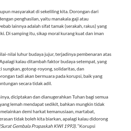
upun masyarakat di sekeliling kita. Dorongan dari
dengan penghasilan, yaitu manakala gaji atau
bab lainnya adalah sifat tamak (serakah, rakus) yang
i. Di samping itu, sikap moral kurang kuat dan iman
lai-nilai luhur budaya jujur, terjadinya pembenaran atas
 Apalagi kalau ditambah faktor budaya setempat, yang
i sungkan, gotong-royong, solidaritas, dan
rongan tadi akan bermuara pada korupsi, baik yang
tungan secara tidak adil.
isinya, diciptakan dan dianugerahkan Tuhan bagi semua
yang lemah mendapat sedikit, bahkan mungkin tidak
 melainkan demi harkat kemanusiaan, martabat,
asan tidak boleh kita biarkan, apalagi kalau didorong
(Sur
at Gembala
Prapaskah KWI 1993)
. “Korupsi