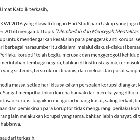
Umat Katolik terkasih,
WI 2016 yang diawali dengan Hari Studi para Uskup yang juga di
r 2016) mengambil topik
“
Membedah dan Mencegah Mentalitas se
up untuk mendengarkan kesaksian para penggerak anti korupsi se
ri berbagai narasumber itu didalami melalui diskusi-diskusi be
 Perilaku koruptif telah begitu merusak dan menggerogoti kehidupa
pemerintahan, lembaga negara, bahkan di institusi agama, termasu
 yang sistemik, terstruktur, dinamis, dan meluas dari pusat sampa
edia massa, setiap hari kita saksikan persoalan korupsi diangkat 
 Sangat memprihatinkan karena banyak dari mereka yang dihuku
tasan korupsi bagaikan mengurai benang kusut, saling terkait, ba
an dan pemiskinan para koruptor tidak mengurangi perilaku korupti
rang lain melakukan korupsi yang sama, bahkan lebih dahsyat, di
 habisnya.
saudari terkasih,