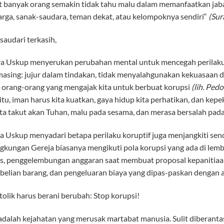
banyak orang semakin tidak tahu malu dalam memanfaatkan jab
uarga, sanak-saudara, teman dekat, atau kelompoknya sendiri“
(S
ur
saudari terkasih,
a Uskup menyerukan perubahan mental untuk mencegah perilaku ko
asing: jujur dalam tindakan, tidak menyalahgunakan kekuasaan d
 orang-orang yang mengajak kita untuk berbuat korupsi
(lih. Ped
itu, iman harus kita kuatkan, gaya hidup kita perhatikan, dan ke
ita takut akan Tuhan, malu pada sesama, dan merasa bersalah pad
a Uskup menyadari betapa perilaku koruptif juga menjangkiti sen
ngkungan Gereja biasanya mengikuti pola korupsi yang ada di le
las, penggelembungan anggaran saat membuat proposal kepanitiaa
belian barang, dan pengeluaran biaya yang dipas-paskan dengan
olik harus berani berubah: Stop korupsi!
adalah kejahatan yang merusak martabat manusia. Sulit diberant