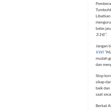
Pemberan
Tumbuhka
Libatkan
mengurus
balas ja
3:14)
”
.
Jangan bi
KWI
“
Ma
mudah go
dan meng
Stop koru
sikap da
baik dan
saat sec
Berkat Al