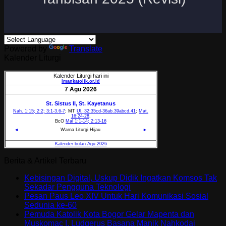
Powered by
Translate
Kalender Liturgi
Berita & Artikel Terbaru
Kebisingan Digital, Uskup Didik Ingatkan Komsos Tak
Sekadar Pengguna Teknologi
Pesan Paus Leo XIV Untuk Hari Komunikasi Sosial
Sedunia ke-60
Pemuda Katolik Kota Bogor Gelar Mapenta dan
Muskomac I, Ludgerus Basana Manik Nahkodai