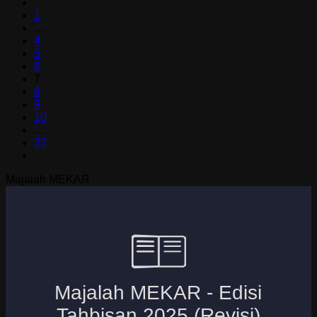
1
…
4
5
6
7
8
9
10
…
33
Majalah MEKAR