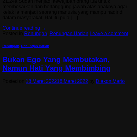
21.24a Sudah menjadi kewajiban orang tua untuk
membesarkan dan bertanggung jawab atas anaknya agar
kelak ia menjadi seorang manusia yang mampu hadir di
dalam masyarakat. Hal itu pula […]
Continue reading
→
Posted in
Renungan
,
Renungan Harian
Leave a comment
Renungan
,
Renungan Harian
Bukan Ego Yang Membutakan,
Namun Hati Yang Membimbing
Posted on
18 Maret 2022
18 Maret 2022
by
Diakon Mario