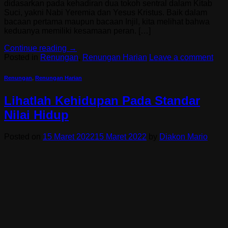
didasarkan pada kehadiran dua tokoh sentral dalam Kitab
Suci, yakni Nabi Yeremia dan Yesus Kristus. Baik dalam
bacaan pertama maupun bacaan Injil, kita melihat bahwa
keduanya memiliki kesamaan peran. […]
Continue reading
→
Posted in
Renungan
,
Renungan Harian
Leave a comment
Renungan
,
Renungan Harian
Lihatlah Kehidupan Pada Standar
Nilai Hidup
Posted on
15 Maret 2022
15 Maret 2022
by
Diakon Mario