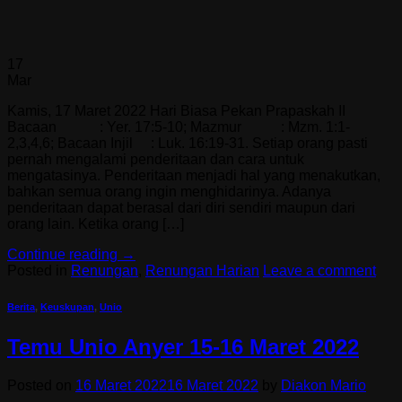
17
Mar
Kamis, 17 Maret 2022 Hari Biasa Pekan Prapaskah II
Bacaan : Yer. 17:5-10; Mazmur : Mzm. 1:1-
2,3,4,6; Bacaan Injil : Luk. 16:19-31. Setiap orang pasti
pernah mengalami penderitaan dan cara untuk
mengatasinya. Penderitaan menjadi hal yang menakutkan,
bahkan semua orang ingin menghidarinya. Adanya
penderitaan dapat berasal dari diri sendiri maupun dari
orang lain. Ketika orang […]
Continue reading
→
Posted in
Renungan
,
Renungan Harian
Leave a comment
Berita
,
Keuskupan
,
Unio
Temu Unio Anyer 15-16 Maret 2022
Posted on
16 Maret 2022
16 Maret 2022
by
Diakon Mario