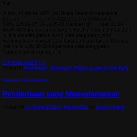
Mar
Jumat, 18 Maret 2022 Hari Biasa Pekan Prapaskah II
Bacaan : Kej. 37:3-4,12-13a,17b-28 Mazmur :
Mzm. 105:16-17,18-19,20-21 Bacaan Injil : Mat. 21:33-
43,45-46 Saudara-saudara ku terkasih di dalam Tuhan, hari
ini kita mendengarkan kisah para penggarap yang
menginginkan warisan atau harta dari tuan tanah. Kita bisa
melihat di ayat 38-39 bagaimana para penggarap
menunjukan sisi gelap […]
Continue reading
→
Posted in
Renungan
,
Renungan Harian
Leave a comment
Renungan
,
Renungan Harian
Penderitaan yang Menyelamatkan
Posted on
17 Maret 2022
17 Maret 2022
by
Diakon Mario