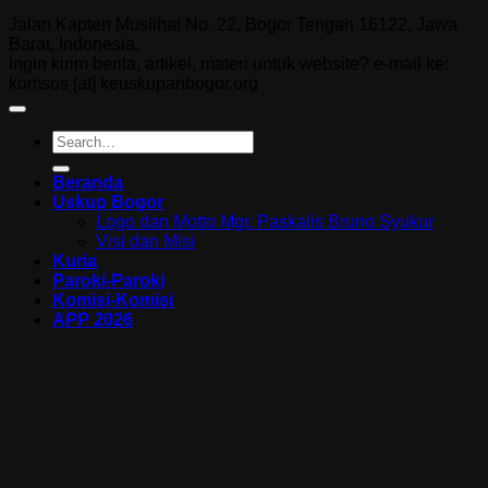
Jalan Kapten Muslihat No. 22, Bogor Tengah 16122, Jawa
Barat, Indonesia.
Ingin kirim berita, artikel, materi untuk website? e-mail ke:
komsos [at] keuskupanbogor.org
Beranda
Uskup Bogor
Logo dan Motto Mgr. Paskalis Bruno Syukur
Visi dan Misi
Kuria
Paroki-Paroki
Komisi-Komisi
APP 2026