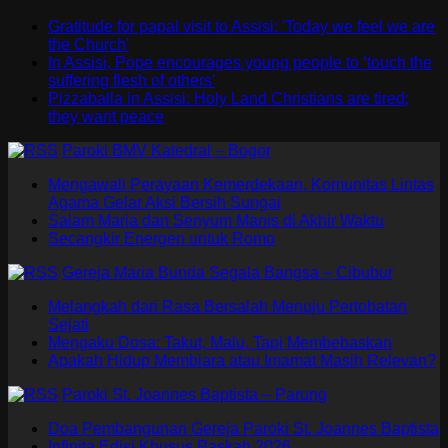
Gratitude for papal visit to Assisi: 'Today we feel we are
the Church'
In Assisi, Pope encourages young people to ‘touch the
suffering flesh of others'
Pizzaballa in Assisi: Holy Land Christians are tired;
they want peace
Paroki BMV Katedral – Bogor
Mengawali Perayaan Kemerdekaan, Komunitas Lintas
Agama Gelar Aksi Bersih Sungai
Salam Maria dan Senyum Manis di Akhir Waktu
Secangkir Energen untuk Romo
Gereja Maria Bunda Segala Bangsa – Cibubur
Melangkah dari Rasa Bersalah Menuju Pertobatan
Sejati
Mengaku Dosa: Takut, Malu, Tapi Membebaskan
Apakah Hidup Membiara atau Imamat Masih Relevan?
Paroki St. Joannes Baptista – Parung
Doa Pembangunan Gereja Paroki St. Joannes Baptista
Infinita Edisi Khusus Paskah 2026