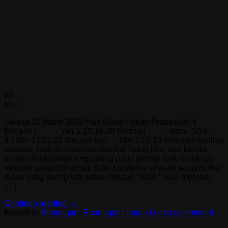
15
Mar
Selasa 15 Maret 2022 Hari Biasa Pekan Prapaskah II
Bacaan I : Yes 1:10.16-20 Mazmur : Mzm. 50:8-
9,16bc-17,21,23 Bacaan Injil : Mat 23:1-12 Manusia melihat
sesuatu, baik itu manusia, mahluk hidup lain, dan benda-
benda disekitarnya tergantung pada prinsip baik-buruknya
sesuatu yang dilihatnya. Baik-buruknya sesuatu yang dilihat
itulah yang sering kita sebut dengan “Nilai.” Nilai menjadi
[…]
Continue reading
→
Posted in
Renungan
,
Renungan Harian
Leave a comment