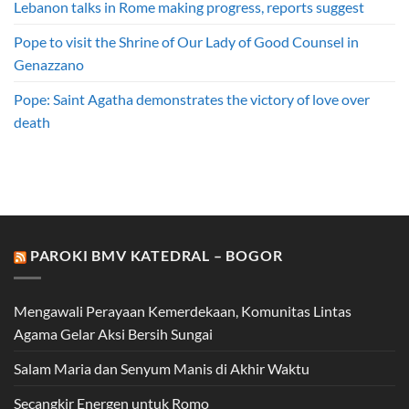
Lebanon talks in Rome making progress, reports suggest
Pope to visit the Shrine of Our Lady of Good Counsel in
Genazzano
Pope: Saint Agatha demonstrates the victory of love over
death
PAROKI BMV KATEDRAL – BOGOR
Mengawali Perayaan Kemerdekaan, Komunitas Lintas
Agama Gelar Aksi Bersih Sungai
Salam Maria dan Senyum Manis di Akhir Waktu
Secangkir Energen untuk Romo