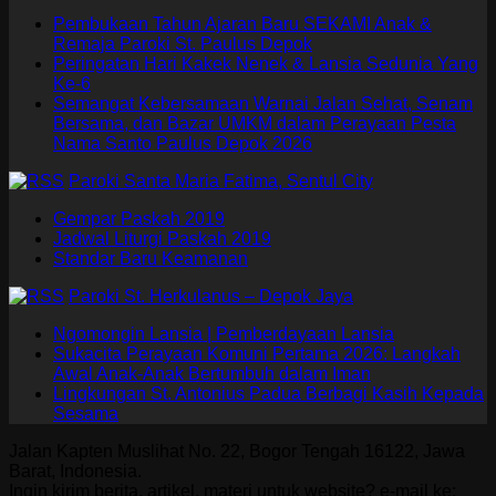
Pembukaan Tahun Ajaran Baru SEKAMI Anak &
Remaja Paroki St. Paulus Depok
Peringatan Hari Kakek Nenek & Lansia Sedunia Yang
Ke-6
Semangat Kebersamaan Warnai Jalan Sehat, Senam
Bersama, dan Bazar UMKM dalam Perayaan Pesta
Nama Santo Paulus Depok 2026
Paroki Santa Maria Fatima, Sentul City
Gempar Paskah 2019
Jadwal Liturgi Paskah 2019
Standar Baru Keamanan
Paroki St. Herkulanus – Depok Jaya
Ngomongin Lansia | Pemberdayaan Lansia
Sukacita Perayaan Komuni Pertama 2026: Langkah
Awal Anak-Anak Bertumbuh dalam Iman
Lingkungan St. Antonius Padua Berbagi Kasih Kepada
Sesama
Jalan Kapten Muslihat No. 22, Bogor Tengah 16122, Jawa
Barat, Indonesia.
Ingin kirim berita, artikel, materi untuk website? e-mail ke: