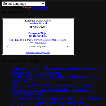
Powered by
Translate
Kalender Liturgi
Berita & Artikel Terbaru
Kebisingan Digital, Uskup Didik Ingatkan Komsos Tak
Sekadar Pengguna Teknologi
Pesan Paus Leo XIV Untuk Hari Komunikasi Sosial
Sedunia ke-60
Pemuda Katolik Kota Bogor Gelar Mapenta dan
Muskomac I, Ludgerus Basana Manik Nahkodai
Komac Bogor Barat
Meneguhkan Persaudaraan dan Semangat Panggilan
Melalui Temu Imam Unio Keuskupan Bogor