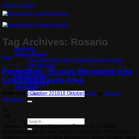
Skip to content
Tag Archives:
Rosario
Beranda
Uskup Bogor
Berita
Logo dan Motto Mgr. Paskalis Bruno Syukur
Visi dan Misi
Romo Widi : Rosario Mengantar Kita
Kuria
Paroki-Paroki
Lebih Dekat pada Allah
Komisi-Komisi
APP 2026
Posted on
5 Oktober 2018
18 Oktober 2018
by
Mentari
Muliawan
05
Okt
Cipanas–Keuskupanbogor.org: Seperti tahun-tahun
sebelumnya, secara rutin Gereja Paroki Maria Para Malaikat
Cipanas mengadakan Misa pembukaan bulan Rosario, yang