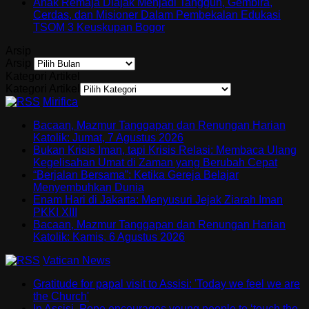
Anak Remaja Diajak Menjadi Tangguh, Gembira,
Cerdas, dan Misioner Dalam Pembekalan Edukasi
TSOM 3 Keuskupan Bogor
Arsip
Arsip
Kategori Artikel
Kategori Artikel
Mirifica
Bacaan, Mazmur Tanggapan dan Renungan Harian
Katolik: Jumat, 7 Agustus 2026
Bukan Krisis Iman, tapi Krisis Relasi: Membaca Ulang
Kegelisahan Umat di Zaman yang Berubah Cepat
“Berjalan Bersama”: Ketika Gereja Belajar
Menyembuhkan Dunia
Enam Hari di Jakarta: Menyusuri Jejak Ziarah Iman
PKKI XIII
Bacaan, Mazmur Tanggapan dan Renungan Harian
Katolik: Kamis, 6 Agustus 2026
Vatican News
Gratitude for papal visit to Assisi: 'Today we feel we are
the Church'
In Assisi, Pope encourages young people to ‘touch the