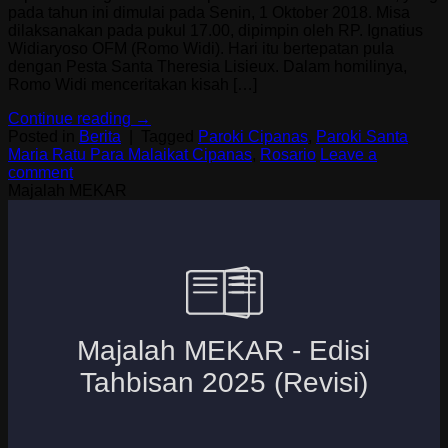
pada tahun ini dimulai pada Senin, 1 Oktober 2018. Misa
dilaksanakan pada pukul 17.00, dipimpin oleh RP. Ignatius
Widiaryoso OFM (Romo Widi). Hari itu bertepatan pula
dengan Pesta Santa Theresia Lisieux. Dalam homilinya,
Romo Widi menceritakan kisah […]
Continue reading
→
Posted in
Berita
|
Tagged
Paroki Cipanas
,
Paroki Santa
Maria Ratu Para Malaikat Cipanas
,
Rosario
Leave a
comment
Majalah MEKAR