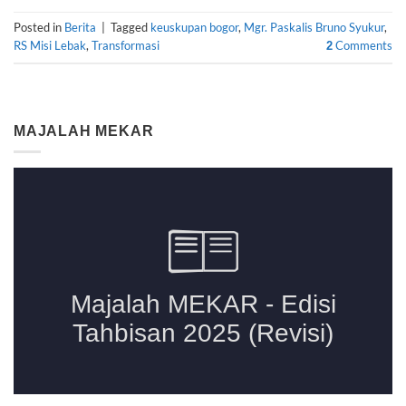
Posted in
Berita
|
Tagged
keuskupan bogor
,
Mgr. Paskalis Bruno Syukur
,
RS Misi Lebak
,
Transformasi
Comments
2
MAJALAH MEKAR