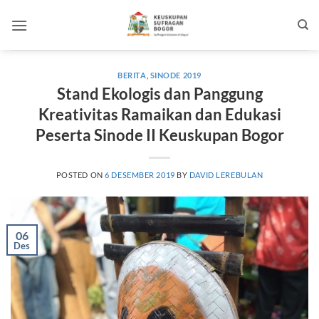
Skip
to
content
BERITA
,
SINODE 2019
Stand Ekologis dan Panggung
Kreativitas Ramaikan dan Edukasi
Peserta Sinode II Keuskupan Bogor
POSTED ON
6 DESEMBER 2019
BY
DAVID LEREBULAN
06
Des