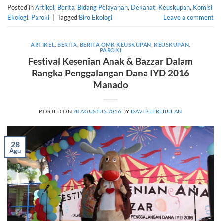
Posted in
Artikel
,
Berita
,
Bidang Pelayanan
,
Dekanat
,
Keuskupan
,
Komisi
Ekologi
,
Paroki
|
Tagged
Biro Ekologi
Leave a comment
ARTIKEL
,
BERITA
,
BERITA OMK KEUSKUPAN
,
KEUSKUPAN
,
PAROKI
Festival Kesenian Anak & Bazzar Dalam
Rangka Penggalangan Dana IYD 2016
Manado
POSTED ON
28 AGUSTUS 2016
BY
DAVID LEREBULAN
28
Agu