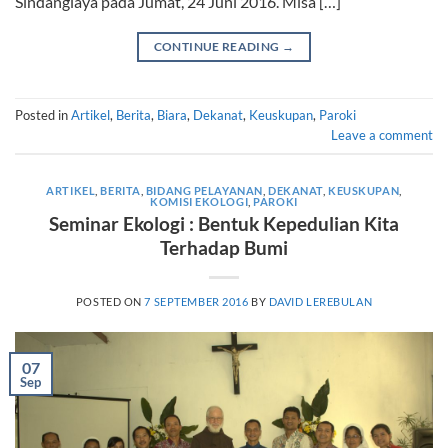
Sindanglaya pada Jumat, 24 Juni 2016. Misa […]
CONTINUE READING
→
Posted in
Artikel
,
Berita
,
Biara
,
Dekanat
,
Keuskupan
,
Paroki
Leave a comment
ARTIKEL
,
BERITA
,
BIDANG PELAYANAN
,
DEKANAT
,
KEUSKUPAN
,
KOMISI EKOLOGI
,
PAROKI
Seminar Ekologi : Bentuk Kepedulian Kita
Terhadap Bumi
POSTED ON
7 SEPTEMBER 2016
BY
DAVID LEREBULAN
07
Sep