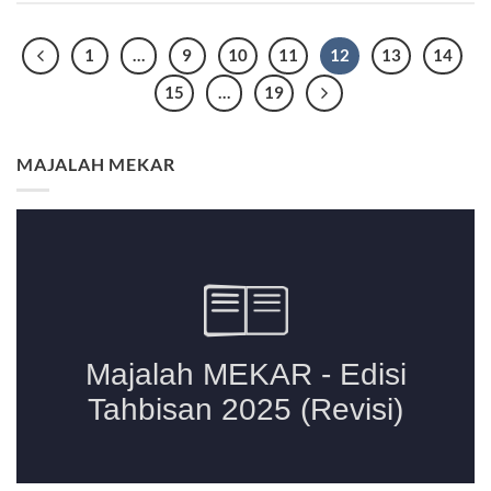
1
…
9
10
11
12
13
14
15
…
19
MAJALAH MEKAR