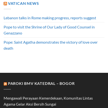
VATICAN NEWS
Lebanon talks in Rome making progress, reports suggest
Pope to visit the Shrine of Our Lady of Good Counsel in
Genazzano
Pope: Saint Agatha demonstrates the victory of love over
death
PAROKI BMV KATEDRAL – BOGOR
Mengawali Perayaan Kemerdekaan, Komunitas Lintas
Agama Gelar Aksi Bersih Sungai