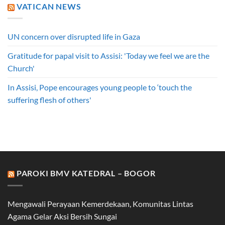
VATICAN NEWS
UN concern over disrupted life in Gaza
Gratitude for papal visit to Assisi: 'Today we feel we are the
Church'
In Assisi, Pope encourages young people to ‘touch the
suffering flesh of others'
PAROKI BMV KATEDRAL – BOGOR
Mengawali Perayaan Kemerdekaan, Komunitas Lintas
Agama Gelar Aksi Bersih Sungai