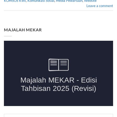
KOMSOS KWI
,
Komunikasi Sosial
,
Media Pewartaan
,
Website
Leave a comment
MAJALAH MEKAR