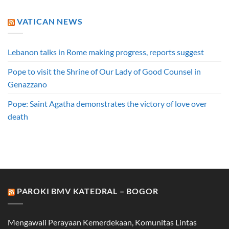
VATICAN NEWS
Lebanon talks in Rome making progress, reports suggest
Pope to visit the Shrine of Our Lady of Good Counsel in
Genazzano
Pope: Saint Agatha demonstrates the victory of love over
death
PAROKI BMV KATEDRAL – BOGOR
Mengawali Perayaan Kemerdekaan, Komunitas Lintas