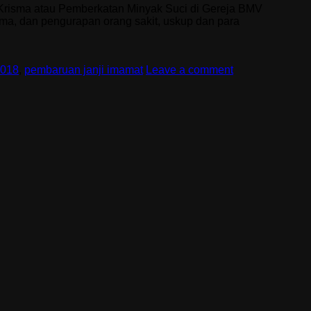
Krisma atau Pemberkatan Minyak Suci di Gereja BMV
sma, dan pengurapan orang sakit, uskup dan para
2018
,
pembaruan janji imamat
Leave a comment