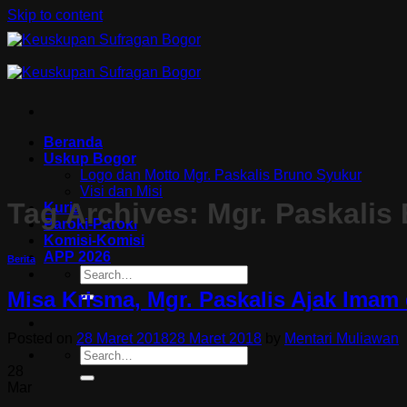
Skip to content
Beranda
Uskup Bogor
Logo dan Motto Mgr. Paskalis Bruno Syukur
Visi dan Misi
Tag Archives:
Mgr. Paskalis
Kuria
Paroki-Paroki
Komisi-Komisi
APP 2026
Berita
Misa Krisma, Mgr. Paskalis Ajak Imam
Posted on
28 Maret 2018
28 Maret 2018
by
Mentari Muliawan
28
Mar