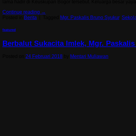
lama hadir di Keuskupan Bogor tersebut. Keluarga besar yaya
Continue reading
→
Posted in
Berita
|
Tagged
Mgr. Paskalis Bruno Syukur
,
Sekol
featured
Berbalut Sukacita Imlek, Mgr. Paskal
Posted on
24 Februari 2018
by
Mentari Muliawan