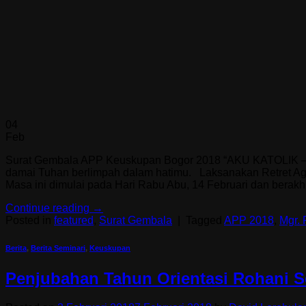
04
Feb
Surat Gembala APP Keuskupan Bogor 2018 “AKU KATOLIK 
damai Tuhan berlimpah dalam hatimu. Laksanakan Retret Agu
Masa ini dimulai pada Hari Rabu Abu, 14 Februari dan berakhi
Continue reading
→
Posted in
featured
,
Surat Gembala
|
Tagged
APP 2018
,
Mgr. 
Berita
,
Berita Seminari
,
Keuskupan
Penjubahan Tahun Orientasi Rohani S