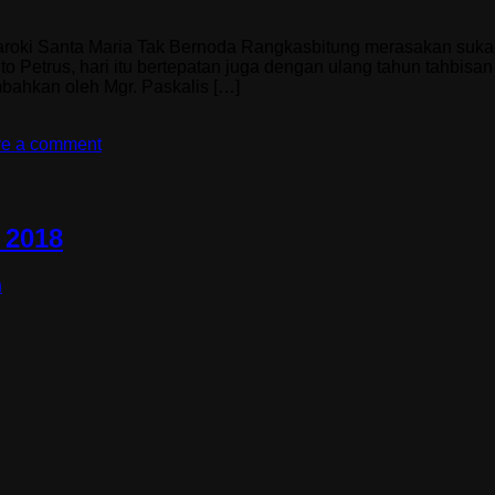
oki Santa Maria Tak Bernoda Rangkasbitung merasakan sukaci
o Petrus, hari itu bertepatan juga dengan ulang tahun tahbisa
bahkan oleh Mgr. Paskalis […]
e a comment
 2018
n