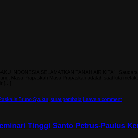
–AKU INDONESIA SELAMATKAN TANAH AIR KITA” Saudara-sau
ng: Masa Prapaskah Masa Prapaskah adalah saat kita melakuk
r […]
Paskalis Bruno Syukur
,
surat gembala
Leave a comment
eminari Tinggi Santo Petrus-Paulus K