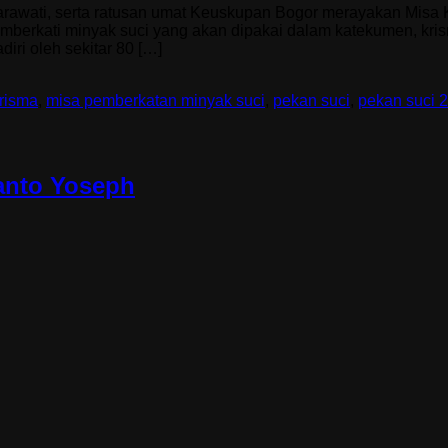
arawati, serta ratusan umat Keuskupan Bogor merayakan Misa 
memberkati minyak suci yang akan dipakai dalam katekumen, kri
iri oleh sekitar 80 […]
risma
,
misa pemberkatan minyak suci
,
pekan suci
,
pekan suci 
anto Yoseph