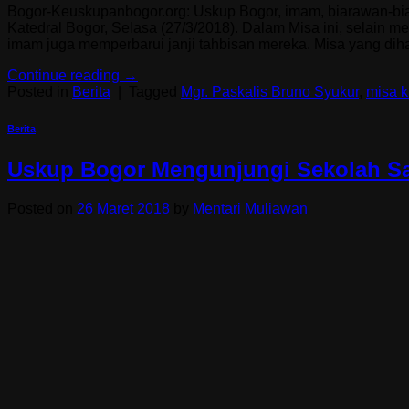
Bogor-Keuskupanbogor.org: Uskup Bogor, imam, biarawan-bi
Katedral Bogor, Selasa (27/3/2018). Dalam Misa ini, selain 
imam juga memperbarui janji tahbisan mereka. Misa yang dihad
Continue reading
→
Posted in
Berita
|
Tagged
Mgr. Paskalis Bruno Syukur
,
misa k
Berita
Uskup Bogor Mengunjungi Sekolah S
Posted on
26 Maret 2018
by
Mentari Muliawan