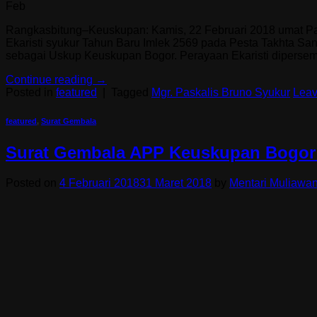
Feb
Rangkasbitung–Keuskupan: Kamis, 22 Februari 2018 umat Par
Ekaristi syukur Tahun Baru Imlek 2569 pada Pesta Takhta Sant
sebagai Uskup Keuskupan Bogor. Perayaan Ekaristi dipersem
Continue reading
→
Posted in
featured
|
Tagged
Mgr. Paskalis Bruno Syukur
Leav
featured
,
Surat Gembala
Surat Gembala APP Keuskupan Bogor
Posted on
4 Februari 2018
31 Maret 2018
by
Mentari Muliawa