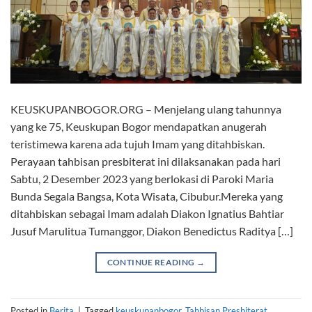
KEUSKUPANBOGOR.ORG – Menjelang ulang tahunnya
yang ke 75, Keuskupan Bogor mendapatkan anugerah
teristimewa karena ada tujuh Imam yang ditahbiskan.
Perayaan tahbisan presbiterat ini dilaksanakan pada hari
Sabtu, 2 Desember 2023 yang berlokasi di Paroki Maria
Bunda Segala Bangsa, Kota Wisata, Cibubur.Mereka yang
ditahbiskan sebagai Imam adalah Diakon Ignatius Bahtiar
Jusuf Marulitua Tumanggor, Diakon Benedictus Raditya […]
CONTINUE READING
→
Posted in
Berita
|
Tagged
keuskupanbogor
,
Tahbisan Presbiterat