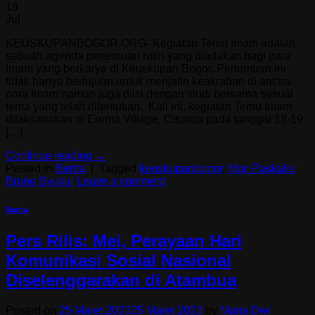
18
Jul
KEUSKUPANBOGOR.ORG- Kegiatan Temu Imam adalah
sebuah agenda pertemuan rutin yang diadakan bagi para
Imam yang berkarya di Keuskupan Bogor. Pertemuan ini
tidak hanya bertujuan untuk menjalin keakraban di antara
para Imam namun juga diisi dengan studi bersama sesuai
tema yang telah ditentukan. Kali ini, kegiatan Temu Imam
dilaksanakan di Erema Village, Cisarua pada tanggal 18-19
[…]
Continue reading
→
Posted in
Berita
|
Tagged
keuskupanbogor
,
Mgr. Paskalis
Bruno Syukur
Leave a comment
Berita
Pers Rilis: Mei, Perayaan Hari
Komunikasi Sosial Nasional
Diselenggarakan di Atambua
Posted on
25 Maret 2023
25 Maret 2023
by
Maria Dwi