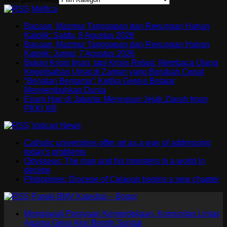
Mirifica
Bacaan, Mazmur Tanggapan dan Renungan Harian
Katolik: Sabtu, 8 Agustus 2026
Bacaan, Mazmur Tanggapan dan Renungan Harian
Katolik: Jumat, 7 Agustus 2026
Bukan Krisis Iman, tapi Krisis Relasi: Membaca Ulang
Kegelisahan Umat di Zaman yang Berubah Cepat
“Berjalan Bersama”: Ketika Gereja Belajar
Menyembuhkan Dunia
Enam Hari di Jakarta: Menyusuri Jejak Ziarah Iman
PKKI XIII
Vatican News
Catholic universities offer art as a way of addressing
today’s problems
Odysseus: The man and his monsters in a world in
decline
Philippines: Diocese of Calapan begins a new chapter
Paroki BMV Katedral – Bogor
Mengawali Perayaan Kemerdekaan, Komunitas Lintas
Agama Gelar Aksi Bersih Sungai