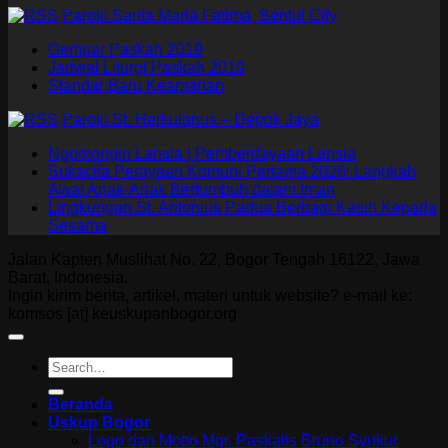
Paroki Santa Maria Fatima, Sentul City
Gempar Paskah 2019
Jadwal Liturgi Paskah 2019
Standar Baru Keamanan
Paroki St. Herkulanus – Depok Jaya
Ngomongin Lansia | Pemberdayaan Lansia
Sukacita Perayaan Komuni Pertama 2026: Langkah
Awal Anak-Anak Bertumbuh dalam Iman
Lingkungan St. Antonius Padua Berbagi Kasih Kepada
Sesama
Jalan Kapten Muslihat No. 22, Bogor Tengah 16122, Jawa
Barat, Indonesia.
Ingin kirim berita, artikel, materi untuk website? e-mail ke:
komsos [at] keuskupanbogor.org
Beranda
Uskup Bogor
Logo dan Motto Mgr. Paskalis Bruno Syukur