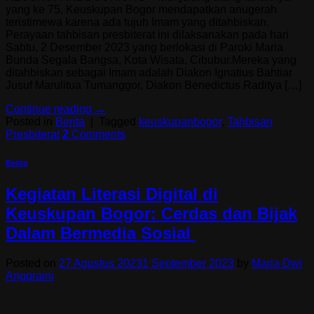
yang ke 75, Keuskupan Bogor mendapatkan anugerah
teristimewa karena ada tujuh Imam yang ditahbiskan.
Perayaan tahbisan presbiterat ini dilaksanakan pada hari
Sabtu, 2 Desember 2023 yang berlokasi di Paroki Maria
Bunda Segala Bangsa, Kota Wisata, Cibubur.Mereka yang
ditahbiskan sebagai Imam adalah Diakon Ignatius Bahtiar
Jusuf Marulitua Tumanggor, Diakon Benedictus Raditya […]
Continue reading
→
Posted in
Berita
|
Tagged
keuskupanbogor
,
Tahbisan
Presbiterat
2
Comments
Berita
Kegiatan Literasi Digital di
Keuskupan Bogor: Cerdas dan Bijak
Dalam Bermedia Sosial
Posted on
27 Agustus 2023
1 September 2023
by
Maria Dwi
Anggraini