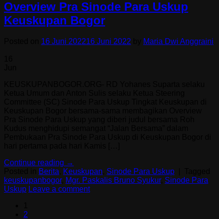
Overview Pra Sinode Para Uskup
Keuskupan Bogor
Posted on
16 Juni 2022
16 Juni 2022
by
Maria Dwi Anggraini
16
Jun
KEUSKUPANBOGOR.ORG- RD Yohanes Suparta selaku
Ketua Umum dan Anton Sulis selaku Ketua Steering
Committee (SC) Sinode Para Uskup Tingkat Keuskupan di
Keuskupan Bogor bersama-sama membagikan Overview
Pra Sinode Para Uskup yang diberi judul bersama Roh
Kudus menghidupi semangat “Jalan Bersama” dalam
Pembukaan Pra Sinode Para Uskup di Keuskupan Bogor di
hari pertama pada hari Kamis […]
Continue reading
→
Posted in
Berita
,
Keuskupan
,
Sinode Para Uskup
|
Tagged
keuskupanbogor
,
Mgr. Paskalis Bruno Syukur
,
Sinode Para
Uskup
Leave a comment
1
2