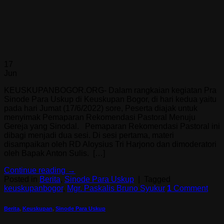
17
Jun
KEUSKUPANBOGOR.ORG- Dalam rangkaian kegiatan Pra
Sinode Para Uskup di Keuskupan Bogor, di hari kedua yaitu
pada hari Jumat (17/6/2022) sore, Peserta diajak untuk
menyimak Pemaparan Rekomendasi Pastoral Menuju
Gereja yang Sinodal. Pemaparan Rekomendasi Pastoral ini
dibagi menjadi dua sesi. Di sesi pertama, materi
disampaikan oleh RD Aloysius Tri Harjono dan dimoderatori
oleh Bapak Anton Sulis. […]
Continue reading
→
Posted in
Berita
,
Sinode Para Uskup
|
Tagged
keuskupanbogor
,
Mgr. Paskalis Bruno Syukur
1
Comment
Berita
,
Keuskupan
,
Sinode Para Uskup