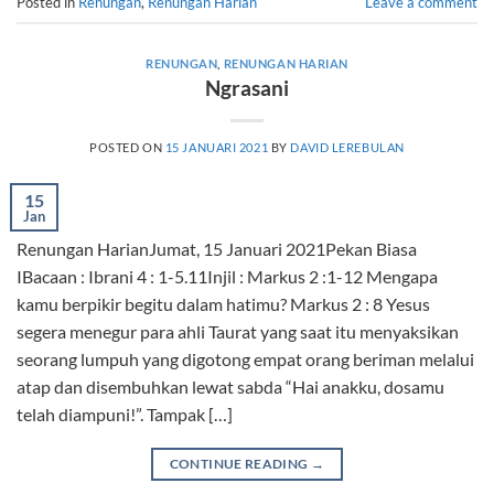
Posted in
Renungan
,
Renungan Harian
Leave a comment
RENUNGAN
,
RENUNGAN HARIAN
Ngrasani
POSTED ON
15 JANUARI 2021
BY
DAVID LEREBULAN
15
Jan
Renungan HarianJumat, 15 Januari 2021Pekan Biasa
IBacaan : Ibrani 4 : 1-5.11Injil : Markus 2 :1-12 Mengapa
kamu berpikir begitu dalam hatimu? Markus 2 : 8 Yesus
segera menegur para ahli Taurat yang saat itu menyaksikan
seorang lumpuh yang digotong empat orang beriman melalui
atap dan disembuhkan lewat sabda “Hai anakku, dosamu
telah diampuni!”. Tampak […]
CONTINUE READING
→