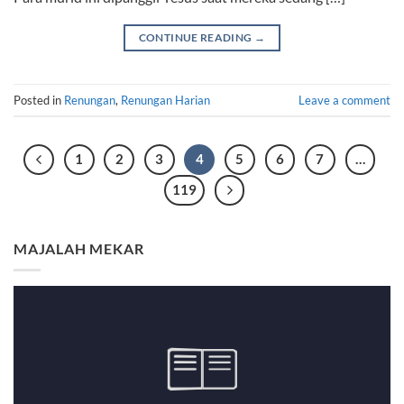
CONTINUE READING
→
Posted in
Renungan
,
Renungan Harian
Leave a comment
1
2
3
4
5
6
7
…
119
MAJALAH MEKAR