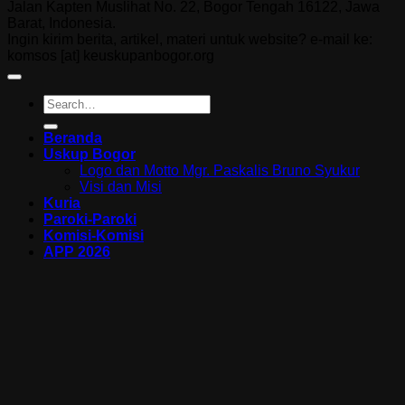
Jalan Kapten Muslihat No. 22, Bogor Tengah 16122, Jawa
Barat, Indonesia.
Ingin kirim berita, artikel, materi untuk website? e-mail ke:
komsos [at] keuskupanbogor.org
Beranda
Uskup Bogor
Logo dan Motto Mgr. Paskalis Bruno Syukur
Visi dan Misi
Kuria
Paroki-Paroki
Komisi-Komisi
APP 2026