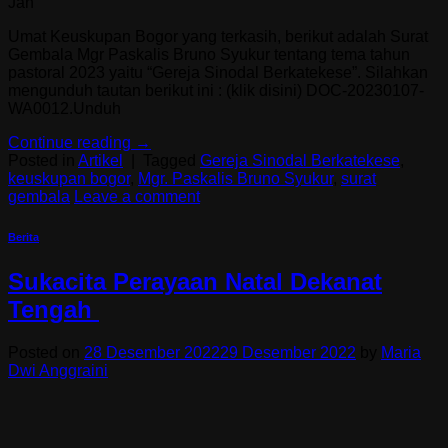
Jan
Umat Keuskupan Bogor yang terkasih, berikut adalah Surat
Gembala Mgr Paskalis Bruno Syukur tentang tema tahun
pastoral 2023 yaitu “Gereja Sinodal Berkatekese”. Silahkan
mengunduh tautan berikut ini : (klik disini) DOC-20230107-
WA0012.Unduh
Continue reading
→
Posted in
Artikel
|
Tagged
Gereja Sinodal Berkatekese
,
keuskupan bogor
,
Mgr. Paskalis Bruno Syukur
,
surat
gembala
Leave a comment
Berita
Sukacita Perayaan Natal Dekanat
Tengah
Posted on
28 Desember 2022
29 Desember 2022
by
Maria
Dwi Anggraini