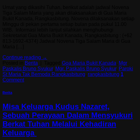
Umat yang dikasihi Tuhan, berikut adalah jadwal Novena
Tiga Salam Maria yang akan dilaksanakan di Gua Maria
Bukit Kanada, Rangkasbitung. Novena dilaksanakan setiap
Minggu di pekan pertama setiap bulan pada pukul 11.00
WIB. Informasi lebih lanjut silahkan menghubungi
Sekretariat Gua Maria Bukit Kanada, Rangkasbitung : (+62
813-1692-4374) Jadwal Novena Tiga Salam Maria di Gua
Maria […]
Continue reading
→
Posted in
Berita
|
Tagged
Goa Maria Bukit Kanada
,
Mgr
Paskalis Bruno Syukur
,
Mgr. Paskalis Bruno Syukur
,
Paroki
St Maria Tak Bernoda Rangkasbitung
,
rangkasbitung
1
Comment
Berita
Misa Keluarga Kudus Nazaret,
Sebuah Perayaan Dalam Mensyukuri
Berkat Tuhan Melalui Kehadiran
Keluarga