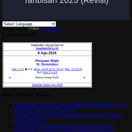
Powered by
Translate
Kalender Liturgi
Berita & Artikel Terbaru
Kebisingan Digital, Uskup Didik Ingatkan Komsos Tak
Sekadar Pengguna Teknologi
Pesan Paus Leo XIV Untuk Hari Komunikasi Sosial
Sedunia ke-60
Pemuda Katolik Kota Bogor Gelar Mapenta dan
Muskomac I, Ludgerus Basana Manik Nahkodai