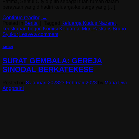
Fatima, Sentul City dipilih sebagai tuan rumah dalam
perayaan yang dihadiri keluarga-keluarga yang […]
Continue reading
→
Posted in
Berita
|
Tagged
Keluarga Kudus Nazaret
,
keuskupan bogor
,
Komisi Keluarga
,
Mgr. Paskalis Bruno
Syukur
Leave a comment
Artikel
SURAT GEMBALA: GEREJA
SINODAL BERKATEKESE
Posted on
8 Januari 2023
23 Februari 2023
by
Maria Dwi
Anggraini