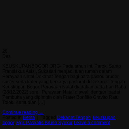
28
Des
KEUSKUPANBOGOR.ORG- Pada tahun ini, Paroki Santo
Fransiskus Asisi, Sukasari menjadi tuan rumah dalam
Perayaan Natal Dekanat Tengah bagi para pastor, bruder,
suster serta frater yang berkarya pastoral di Dekanat Tengah
Keuskupan Bogor. Perayaan Natal diadakan pada hari Rabu
(28/12/2022) sore. Perayaan Natal diawali dengan Ibadat
Pembuka yang dipimpin oleh Frater Bonfilio Gravito Ratu
Tolok. Kemudian […]
Continue reading
→
Posted in
Berita
|
Tagged
Dekanat Tengah
,
keuskupan
bogor
,
Mgr. Paskalis Bruno Syukur
Leave a comment