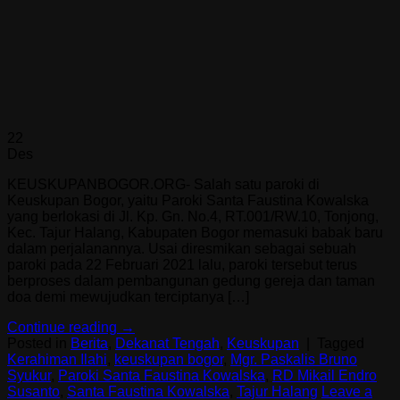
22
Des
KEUSKUPANBOGOR.ORG- Salah satu paroki di
Keuskupan Bogor, yaitu Paroki Santa Faustina Kowalska
yang berlokasi di Jl. Kp. Gn. No.4, RT.001/RW.10, Tonjong,
Kec. Tajur Halang, Kabupaten Bogor memasuki babak baru
dalam perjalanannya. Usai diresmikan sebagai sebuah
paroki pada 22 Februari 2021 lalu, paroki tersebut terus
berproses dalam pembangunan gedung gereja dan taman
doa demi mewujudkan terciptanya […]
Continue reading
→
Posted in
Berita
,
Dekanat Tengah
,
Keuskupan
|
Tagged
Kerahiman Ilahi
,
keuskupan bogor
,
Mgr. Paskalis Bruno
Syukur
,
Paroki Santa Faustina Kowalska
,
RD Mikail Endro
Susanto
,
Santa Faustina Kowalska
,
Tajur Halang
Leave a