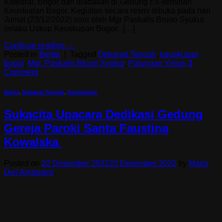
Katedral, Bogor dan diadakan di Gedung Ex-seminari
Keuskupan Bogor. Kegiatan secara resmi dibuka pada hari
Jumat (23/12/2022) sore oleh Mgr Paskalis Bruno Syukur
selaku Uskup Keuskupan Bogor. […]
Continue reading
→
Posted in
Berita
|
Tagged
Dekanat Tengah
,
keuskupan
bogor
,
Mgr. Paskalis Bruno Syukur
,
Palungan Yesus
1
Comment
Berita
,
Dekanat Tengah
,
Keuskupan
Sukacita Upacara Dedikasi Gedung
Gereja Paroki Santa Faustina
Kowalska
Posted on
22 Desember 2022
23 Desember 2022
by
Maria
Dwi Anggraini