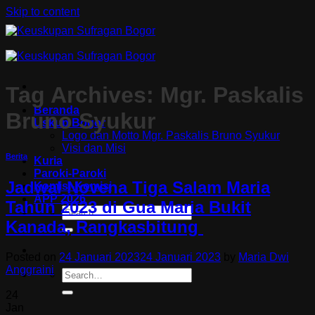
Skip to content
Tag Archives:
Mgr. Paskalis
Beranda
Bruno Syukur
Uskup Bogor
Logo dan Motto Mgr. Paskalis Bruno Syukur
Visi dan Misi
Berita
Kuria
Paroki-Paroki
Jadwal Novena Tiga Salam Maria
Komisi-Komisi
APP 2026
Tahun 2023 di Gua Maria Bukit
Kanada, Rangkasbitung
Posted on
24 Januari 2023
24 Januari 2023
by
Maria Dwi
Anggraini
24
Jan