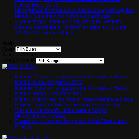
Komac Bogor Barat
Meneguhkan Persaudaraan dan Semangat Panggilan
Melalui Temu Imam Unio Keuskupan Bogor
Anak Remaja Diajak Menjadi Tangguh, Gembira,
Cerdas, dan Misioner Dalam Pembekalan Edukasi
TSOM 3 Keuskupan Bogor
Arsip
Arsip
Kategori Artikel
Kategori Artikel
Mirifica
Bacaan, Mazmur Tanggapan dan Renungan Harian
Katolik: Sabtu, 8 Agustus 2026
Bacaan, Mazmur Tanggapan dan Renungan Harian
Katolik: Jumat, 7 Agustus 2026
Bukan Krisis Iman, tapi Krisis Relasi: Membaca Ulang
Kegelisahan Umat di Zaman yang Berubah Cepat
“Berjalan Bersama”: Ketika Gereja Belajar
Menyembuhkan Dunia
Enam Hari di Jakarta: Menyusuri Jejak Ziarah Iman
PKKI XIII
Vatican News