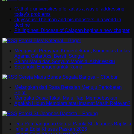
Catholic universities offer art as a way of addressing
today’s problems
Odysseus: The man and his monsters in a world in
decline
Philippines: Diocese of Calapan begins a new chapter
Paroki BMV Katedral – Bogor
Mengawali Perayaan Kemerdekaan, Komunitas Lintas
Agama Gelar Aksi Bersih Sungai
Salam Maria dan Senyum Manis di Akhir Waktu
Secangkir Energen untuk Romo
Gereja Maria Bunda Segala Bangsa – Cibubur
Melangkah dari Rasa Bersalah Menuju Pertobatan
Sejati
Mengaku Dosa: Takut, Malu, Tapi Membebaskan
Apakah Hidup Membiara atau Imamat Masih Relevan?
Paroki St. Joannes Baptista – Parung
Doa Pembangunan Gereja Paroki St. Joannes Baptista
Infinita Edisi Khusus Paskah 2026